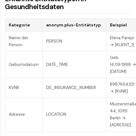
Gesundheitsdaten
Kategorie
anonym.plus-Entitätstyp
Beispiel
Name der
Elena Parejo
PERSON
Person
→ [KLIENT_1]
Geb.
Geburtsdatum
DATE_TIME
14.09.1988 →
[DATUM]
B987654321
KVNR
DE_INSURANCE_NUMBER
→ [KVNR]
Musterstraß
44, 10115
Adresse
LOCATION
Berlin →
[ADRESSE]