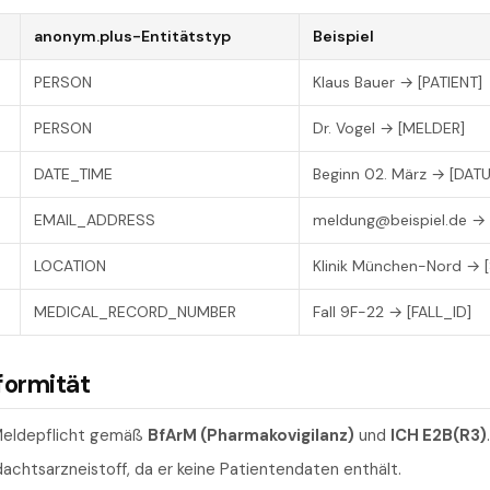
anonym.plus-Entitätstyp
Beispiel
PERSON
Klaus Bauer → [PATIENT]
PERSON
Dr. Vogel → [MELDER]
DATE_TIME
Beginn 02. März → [DAT
EMAIL_ADDRESS
meldung@beispiel.de → 
LOCATION
Klinik München-Nord →
MEDICAL_RECORD_NUMBER
Fall 9F-22 → [FALL_ID]
formität
Meldepflicht gemäß
BfArM (Pharmakovigilanz)
und
ICH E2B(R3)
.
chtsarzneistoff, da er keine Patientendaten enthält.