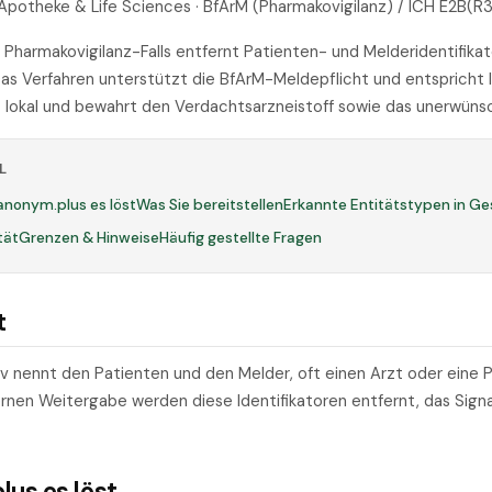
Apotheke & Life Sciences · BfArM (Pharmakovigilanz) / ICH E2B(R3
Pharmakovigilanz-Falls entfernt Patienten- und Melderidentifika
 Das Verfahren unterstützt die BfArM-Meldepflicht und entspricht 
 lokal und bewahrt den Verdachtsarzneistoff sowie das unerwünsc
L
anonym.plus es löst
Was Sie bereitstellen
Erkannte Entitätstypen in G
tät
Grenzen & Hinweise
Häufig gestellte Fragen
t
tiv nennt den Patienten und den Melder, oft einen Arzt oder eine 
rnen Weitergabe werden diese Identifikatoren entfernt, das Signal
us es löst