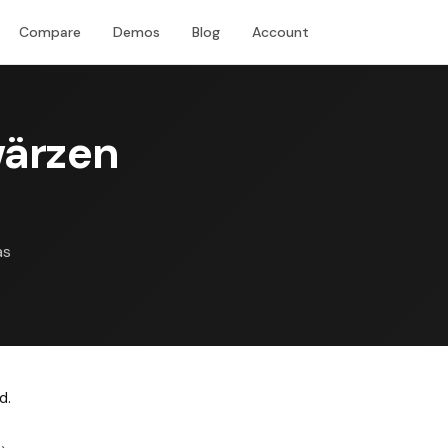
Compare
Demos
Blog
Account
Download
wärzen
as
d.