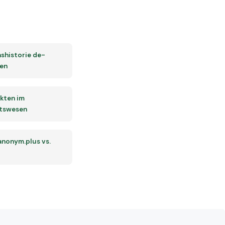
shistorie de-
ren
kten im
tswesen
 anonym.plus vs.