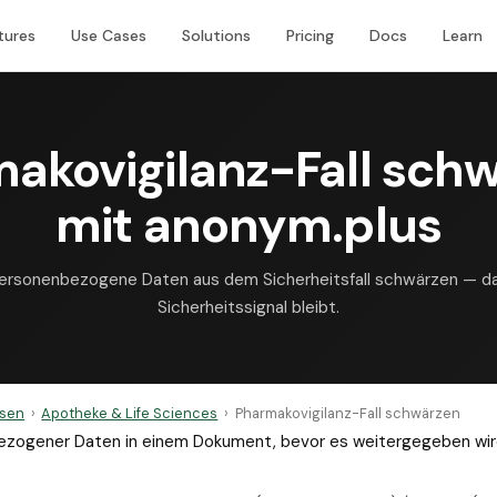
tures
Use Cases
Solutions
Pricing
Docs
Learn
akovigilanz-Fall sch
mit anonym.plus
ersonenbezogene Daten aus dem Sicherheitsfall schwärzen — d
Sicherheitssignal bleibt.
sen
›
Apotheke & Life Sciences
›
Pharmakovigilanz-Fall schwärzen
bezogener Daten in einem Dokument, bevor es weitergegeben wir