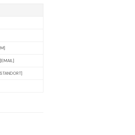
UM]
[EMAIL]
 [STANDORT]