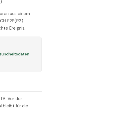
)
toren aus einem
ICH E2B(R3).
hte Ereignis.
esundheitsdaten
PTA. Vor der
 bleibt für die