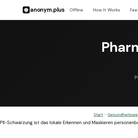
anonym.plus
Offline
How It Works
Fea
Pharm
P
Start
›
Gesundheitswe
PII-Schwärzung ist das lokale Erkennen und Maskieren personen