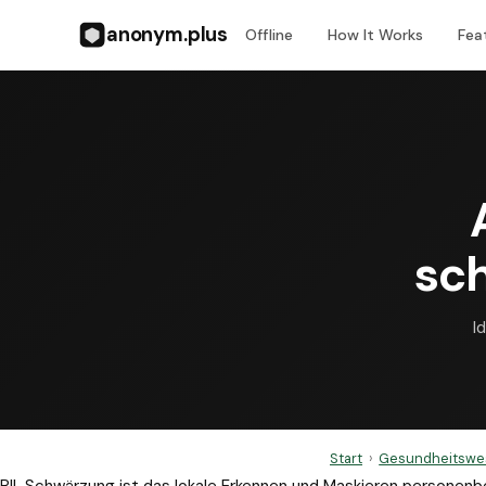
anonym.plus
Offline
How It Works
Fea
sc
I
Start
›
Gesundheitswe