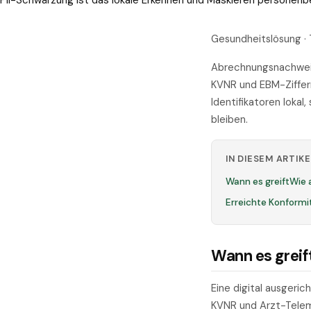
PII-Schwärzung ist das lokale Erkennen und Maskieren personen
Gesundheitslösung · 
Abrechnungsnachweis
KVNR und EBM-Ziffern
Identifikatoren loka
bleiben.
IN DIESEM ARTIKE
Wann es greift
Wie 
Erreichte Konformi
Wann es greif
Eine digital ausgeri
KVNR und Arzt-Telem