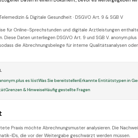
bezogener Daten in einem Dokument, bevor es weitergegeben wir
Telemedizin & Digitale Gesundheit · DSGVO Art. 9 & SGB V
e für Online-Sprechstunden und digitale Arztleistungen enthal
. Diese Daten unterliegen DSGVO Art. 9 und SGB V. anonym.plus 
l, sodass die Abrechnungsbelege für interne Qualitätsanalysen od
L
anonym.plus es löst
Was Sie bereitstellen
Erkannte Entitätstypen in G
tät
Grenzen & Hinweise
Häufig gestellte Fragen
t
chtete Praxis möchte Abrechnungsmuster analysieren. Die Nachwe
atik-IDs, die vor der Weitergabe geschwärzt werden müssen.