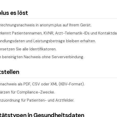
us es löst
rechnungsnachweis in anonym.plus auf Ihrem Gerät.
kennt Patientennamen, KVNR, Arzt-Telematik-IDs und Kontaktda
andlungsdaten und Leistungsbeträge bleiben erhalten.
setzen Sie alle Identifikatoren.
n bereinigten Nachweis ohne Serververbindung.
tstellen
nachweis als PDF, CSV oder XML (KBV-Format).
wärzen für Compliance-Zwecke.
nzuordnung für Patienten- und Arztfelder.
itätstypen in Gesundheitsdaten