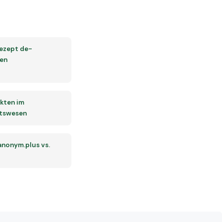
Rezept de-
ren
kten im
tswesen
 anonym.plus vs.