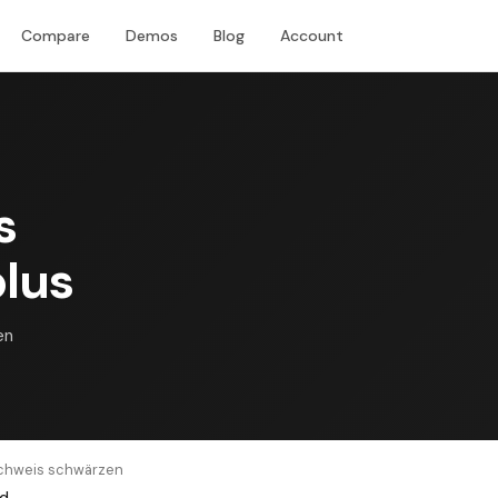
Compare
Demos
Blog
Account
Download
s
lus
en
chweis schwärzen