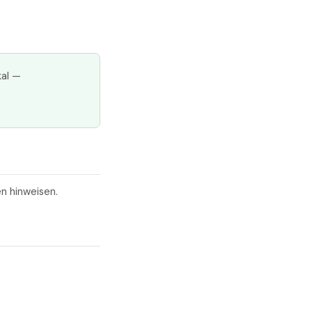
kal —
en hinweisen.