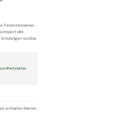
d.
ten Patientennamen,
schwärzt alle
er Schulungen nutzbar
esundheitsdaten
ise enthalten Namen,