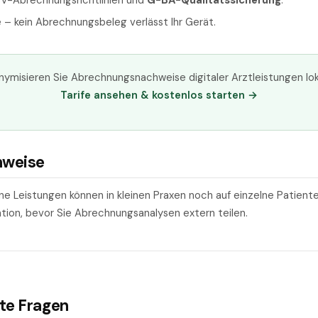
BV-Abrechnungsrichtlinien und
G-BA-Qualitätssicherung
.
ne – kein Abrechnungsbeleg verlässt Ihr Gerät.
ymisieren Sie Abrechnungsnachweise digitaler Arztleistungen lo
Tarife ansehen & kostenlos starten →
nweise
ene Leistungen können in kleinen Praxen noch auf einzelne Patient
ion, bevor Sie Abrechnungsanalysen extern teilen.
lte Fragen