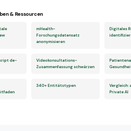
ben & Ressourcen
tale
mHealth-
Digitales 
iew
Forschungsdatensatz
identifizie
anonymisieren
kript de-
Videokonsultations-
Patientena
Zusammenfassung schwärzen
Gesundhei
340+ Entitätstypen
Vergleich:
itfaden
Private AI