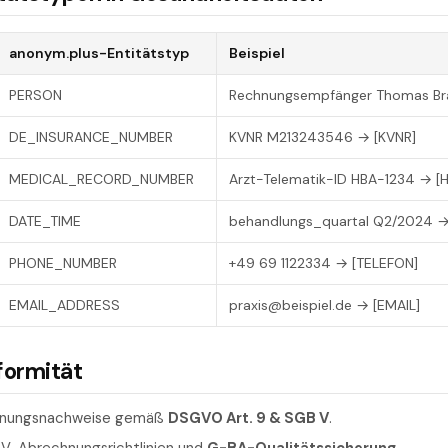
anonym.plus-Entitätstyp
Beispiel
PERSON
Rechnungsempfänger Thomas Bra
DE_INSURANCE_NUMBER
KVNR M213243546 → [KVNR]
MEDICAL_RECORD_NUMBER
Arzt-Telematik-ID HBA-1234 → [
DATE_TIME
behandlungs_quartal Q2/2024 →
PHONE_NUMBER
+49 69 1122334 → [TELEFON]
EMAIL_ADDRESS
praxis@beispiel.de → [EMAIL]
formität
hnungsnachweise gemäß
DSGVO Art. 9 & SGB V
.