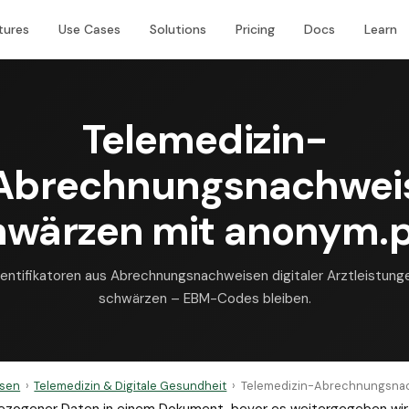
tures
Use Cases
Solutions
Pricing
Docs
Learn
Telemedizin-
Abrechnungsnachwei
hwärzen mit anonym.p
dentifikatoren aus Abrechnungsnachweisen digitaler Arztleistung
schwärzen – EBM-Codes bleiben.
sen
›
Telemedizin & Digitale Gesundheit
›
Telemedizin-Abrechnungsna