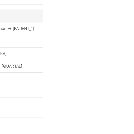
un → [PATIENT_1]
HBA]
 [QUARTAL]