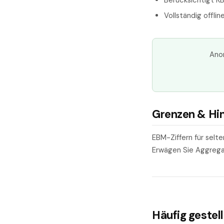
Berücksichtigt K
Vollständig offli
Anon
Grenzen & Hi
EBM-Ziffern für selt
Erwägen Sie Aggregat
Häufig gestel