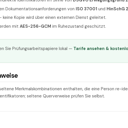
 indirekte Identifikatoren im Sinne von
DSGVO Erwägungsgrund 
den Dokumentationsanforderungen von
ISO 37001
und
HinSchG 
 — keine Kopie wird über einen externen Dienst geleitet.
werden mit
AES-256-GCM
im Ruhezustand geschützt.
n Sie Prüfungsarbeitspapiere lokal —
Tarife ansehen & kostenl
nweise
eltene Merkmalskombinationen enthalten, die eine Person re-ident
entifikatoren; seltene Querverweise prüfen Sie selbst.