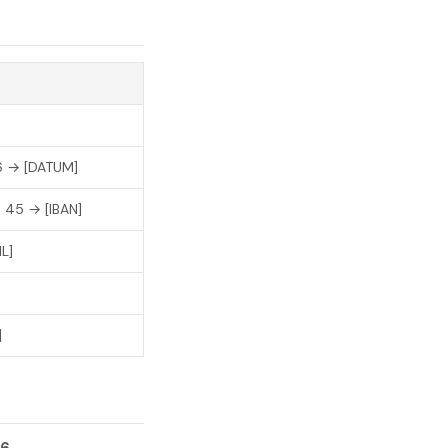
6 → [DATUM]
 45 → [IBAN]
L]
]