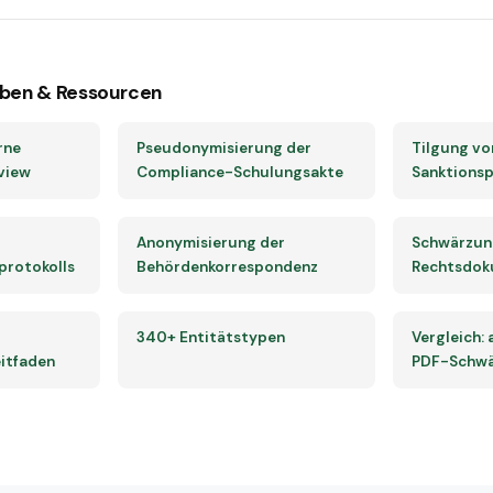
ben & Ressourcen
rne
Pseudonymisierung der
Tilgung von
view
Compliance-Schulungsakte
Sanktions
Anonymisierung der
Schwärzun
protokolls
Behördenkorrespondenz
Rechtsdok
340+ Entitätstypen
Vergleich:
itfaden
PDF-Schwä