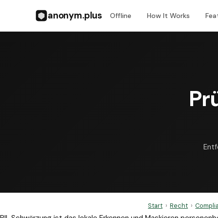
anonym.plus
Offline
How It Works
Fea
Pr
Entf
Start
›
Recht
›
Complia