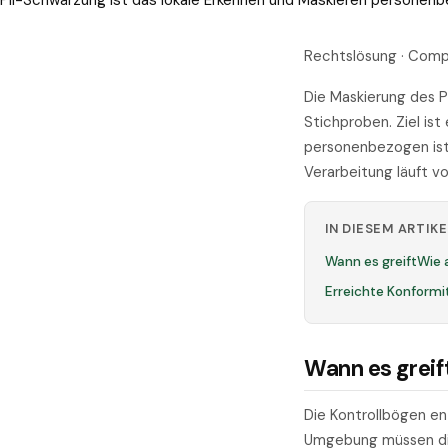
PII-Schwärzung ist das lokale Erkennen und Maskieren personen
Rechtslösung · Comp
Die Maskierung des 
Stichproben. Ziel i
personenbezogen ist
Verarbeitung läuft vol
IN DIESEM ARTIKE
Wann es greift
Wie 
Erreichte Konformi
Wann es greif
Die Kontrollbögen en
Umgebung müssen die