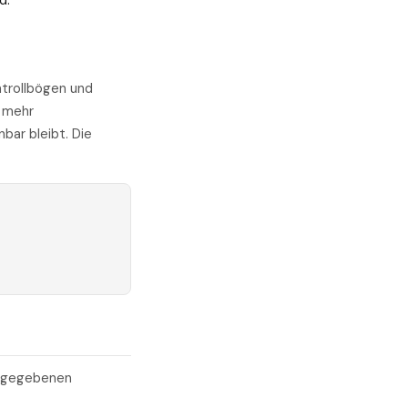
d.
trollbögen und
t mehr
ar bleibt. Die
reigegebenen