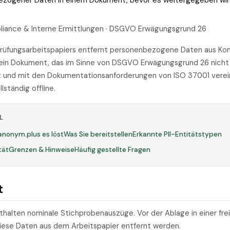
bezogener Daten in einem Dokument, bevor es weitergegeben wir
liance & Interne Ermittlungen · DSGVO Erwägungsgrund 26
Prüfungsarbeitspapiers entfernt personenbezogene Daten aus Kon
st ein Dokument, das im Sinne von DSGVO Erwägungsgrund 26 nich
 und mit den Dokumentationsanforderungen von ISO 37001 vereinb
lständig offline.
L
anonym.plus es löst
Was Sie bereitstellen
Erkannte PII-Entitätstypen
tät
Grenzen & Hinweise
Häufig gestellte Fragen
t
thalten nominale Stichprobenauszüge. Vor der Ablage in einer f
se Daten aus dem Arbeitspapier entfernt werden.