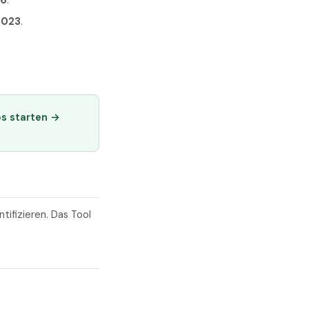
26
.
2023
.
os starten →
ifizieren. Das Tool