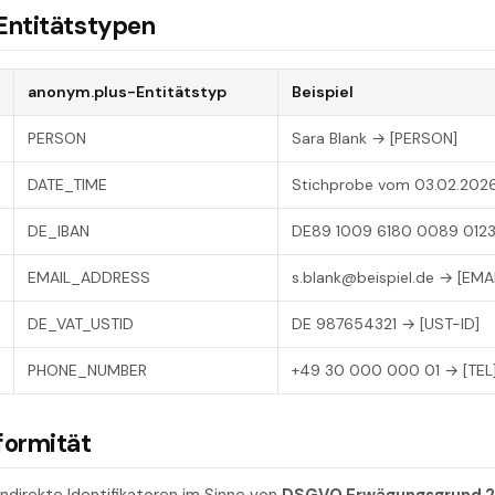
Entitätstypen
anonym.plus-Entitätstyp
Beispiel
PERSON
Sara Blank → [PERSON]
DATE_TIME
Stichprobe vom 03.02.202
DE_IBAN
DE89 1009 6180 0089 0123
EMAIL_ADDRESS
s.blank@beispiel.de → [EMAI
DE_VAT_USTID
DE 987654321 → [UST-ID]
PHONE_NUMBER
+49 30 000 000 01 → [TEL
formität