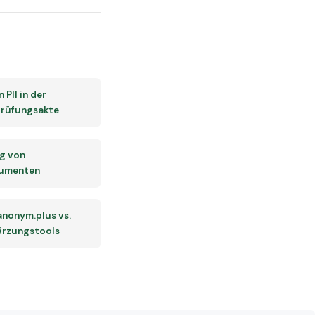
 PII in der
prüfungsakte
g von
umenten
 anonym.plus vs.
rzungstools