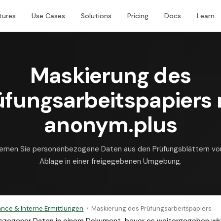
tures
Use Cases
Solutions
Pricing
Docs
Learn
Maskierung des
üfungsarbeitspapiers 
anonym.plus
ernen Sie personenbezogene Daten aus den Prüfungsblättern vo
Ablage in einer freigegebenen Umgebung.
nce & Interne Ermittlungen
›
Maskierung des Prüfungsarbeitspapiers