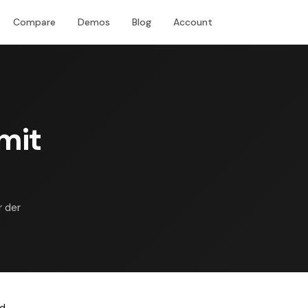
Compare
Demos
Blog
Account
Download
mit
r der