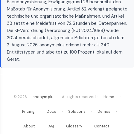
Pseudonymisierung; Erwägungsgrund 26 beschreibt den
Maßstab für Anonymisierung. Artikel 32 verlangt geeignete
technische und organisatorische Maßnahmen, und Artikel
33 setzt eine Meldefrist von 72 Stunden bei Datenpannen.
Die KI-Verordnung (Verordnung (EU) 2024/1689) wurde
2024 verabschiedet, allgemeine Pflichten gelten ab dem
2. August 2026. anonym.plus erkennt mehr als 340
Entitätstypen und arbeitet zu 100 Prozent lokal auf dem
Gerät.
© 2026
anonym.plus
. All rights reserved. ·
Home
·
Pricing
·
Docs
·
Solutions
·
Demos
·
About
·
FAQ
·
Glossary
·
Contact
·