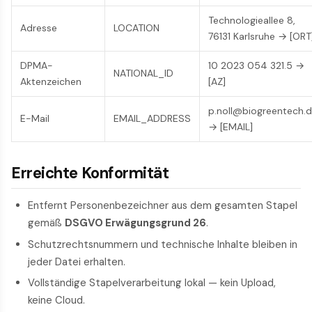
Technologieallee 8,
Adresse
LOCATION
76131 Karlsruhe → [ORT
DPMA-
10 2023 054 321.5 →
NATIONAL_ID
Aktenzeichen
[AZ]
p.noll@biogreentech.
E-Mail
EMAIL_ADDRESS
→ [EMAIL]
Erreichte Konformität
Entfernt Personenbezeichner aus dem gesamten Stapel
gemäß
DSGVO Erwägungsgrund 26
.
Schutzrechtsnummern und technische Inhalte bleiben in
jeder Datei erhalten.
Vollständige Stapelverarbeitung lokal — kein Upload,
keine Cloud.