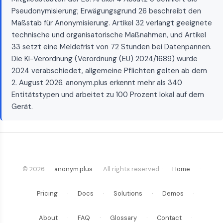
Pseudonymisierung; Erwägungsgrund 26 beschreibt den
Maßstab für Anonymisierung. Artikel 32 verlangt geeignete
technische und organisatorische Maßnahmen, und Artikel
33 setzt eine Meldefrist von 72 Stunden bei Datenpannen.
Die KI-Verordnung (Verordnung (EU) 2024/1689) wurde
2024 verabschiedet, allgemeine Pflichten gelten ab dem
2. August 2026. anonym.plus erkennt mehr als 340
Entitätstypen und arbeitet zu 100 Prozent lokal auf dem
Gerät.
© 2026
anonym.plus
. All rights reserved. ·
Home
·
Pricing
·
Docs
·
Solutions
·
Demos
·
About
·
FAQ
·
Glossary
·
Contact
·