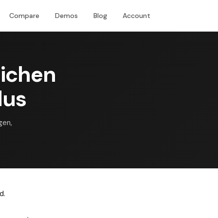
Compare
Demos
Blog
Account
Download
lichen
lus
gen,
d.