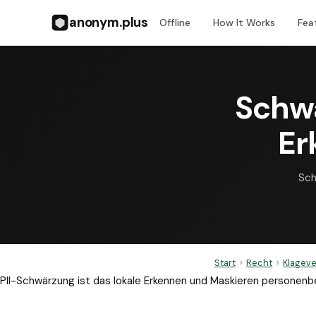
anonym.plus
Offline
How It Works
Fea
Schwä
Er
Sch
Start
›
Recht
›
Klageve
PII-Schwärzung ist das lokale Erkennen und Maskieren personen