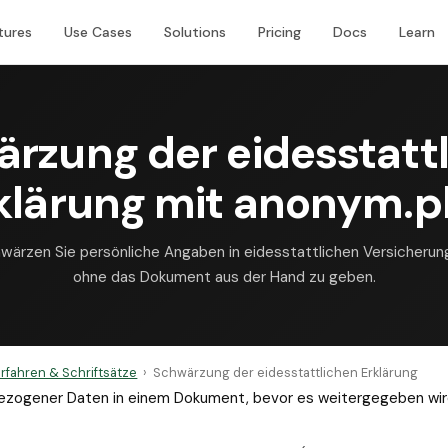
tures
Use Cases
Solutions
Pricing
Docs
Learn
rzung der eidesstatt
klärung mit anonym.p
wärzen Sie persönliche Angaben in eidesstattlichen Versicherun
ohne das Dokument aus der Hand zu geben.
rfahren & Schriftsätze
›
Schwärzung der eidesstattlichen Erklärung
bezogener Daten in einem Dokument, bevor es weitergegeben wir