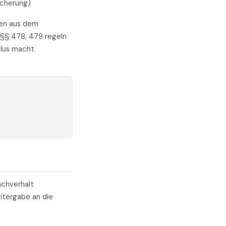
icherung)
ben aus dem
 §§ 478, 479 regeln
plus macht
achverhalt
itergabe an die