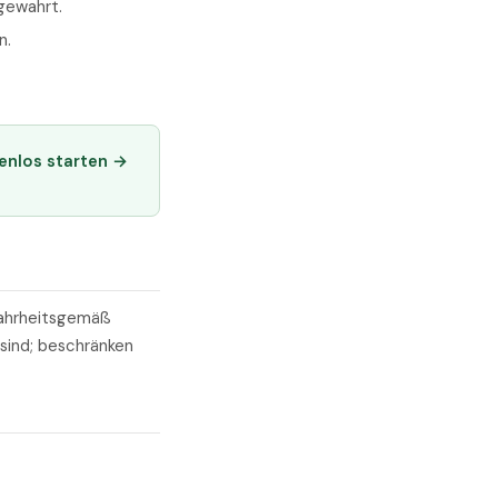
gewahrt.
n.
enlos starten →
wahrheitsgemäß
sind; beschränken