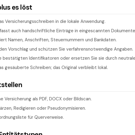
us es löst
as Versicherungsschreiben in die lokale Anwendung.
fasst auch handschriftliche Einträge in eingescannten Dokumente
ert Namen, Anschriften, Steuernummern und Bankdaten.
eden Vorschlag und schützen Sie verfahrensnotwendige Angaben.
 bestätigten Identifikatoren oder ersetzen Sie sie durch neutral
as gesäuberte Schreiben; das Original verbleibt lokal.
tstellen
he Versicherung als PDF, DOCX oder Bildscan.
wärzen, Redigieren oder Pseudonymisieren.
ordnungsliste für Querverweise.
Entitätstypen