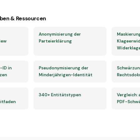
ben & Ressourcen
Anonymisierung der
Maskierun
iew
Parteierklärung
Klageerwi
Widerklag
-ID in
Pseudonymisierung der
Schwärzun
tzen
Minderjährigen-Identität
Rechtsdok
340+ Entitätstypen
Vergleich:
itfaden
PDF-Schwä