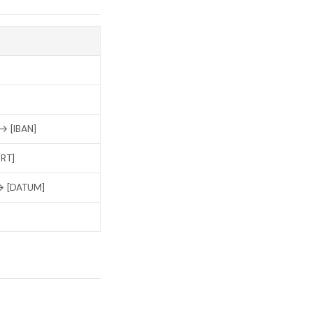
→ [IBAN]
ORT]
→ [DATUM]