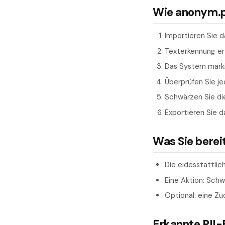
Wie anonym.pl
Importieren Sie d
Texterkennung er
Das System marki
Überprüfen Sie j
Schwärzen Sie die
Exportieren Sie d
Was Sie berei
Die eidesstattlic
Eine Aktion: Sch
Optional: eine Zu
Erkannte PII-