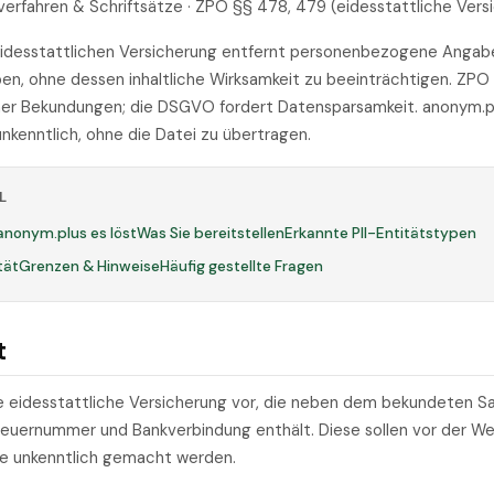
verfahren & Schriftsätze · ZPO §§ 478, 479 (eidesstattliche Vers
idesstattlichen Versicherung entfernt personenbezogene Anga
en, ohne dessen inhaltliche Wirksamkeit zu beeinträchtigen. ZPO
cher Bekundungen; die DSGVO fordert Datensparsamkeit. anonym.
 unkenntlich, ohne die Datei zu übertragen.
L
anonym.plus es löst
Was Sie bereitstellen
Erkannte PII-Entitätstypen
tät
Grenzen & Hinweise
Häufig gestellte Fragen
t
e eidesstattliche Versicherung vor, die neben dem bekundeten S
euernummer und Bankverbindung enthält. Diese sollen vor der We
e unkenntlich gemacht werden.