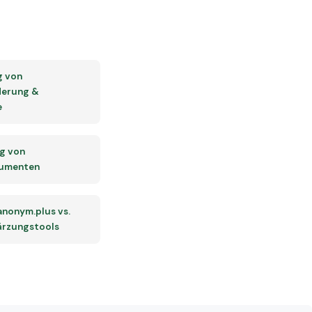
g von
derung &
e
g von
umenten
 anonym.plus vs.
rzungstools