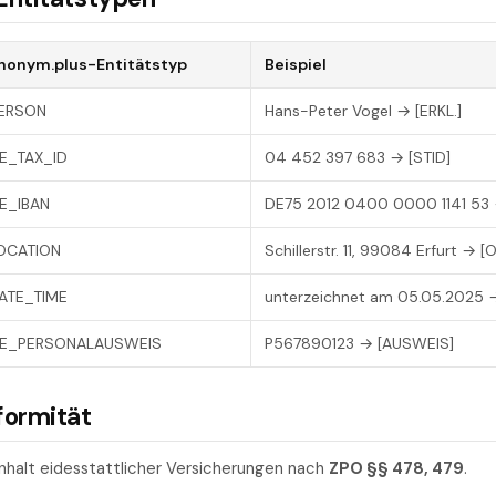
nonym.plus-Entitätstyp
Beispiel
ERSON
Hans-Peter Vogel → [ERKL.]
E_TAX_ID
04 452 397 683 → [STID]
E_IBAN
DE75 2012 0400 0000 1141 53 
OCATION
Schillerstr. 11, 99084 Erfurt → [
ATE_TIME
unterzeichnet am 05.05.2025 
E_PERSONALAUSWEIS
P567890123 → [AUSWEIS]
formität
Inhalt eidesstattlicher Versicherungen nach
ZPO §§ 478, 479
.