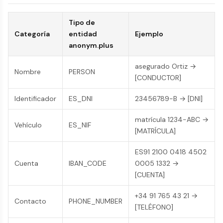
Tipo de
Categoría
entidad
Ejemplo
anonym.plus
asegurado Ortiz →
Nombre
PERSON
[CONDUCTOR]
Identificador
ES_DNI
23456789-B → [DNI]
matrícula 1234-ABC →
Vehículo
ES_NIF
[MATRÍCULA]
ES91 2100 0418 4502
Cuenta
IBAN_CODE
0005 1332 →
[CUENTA]
+34 91 765 43 21 →
Contacto
PHONE_NUMBER
[TELÉFONO]