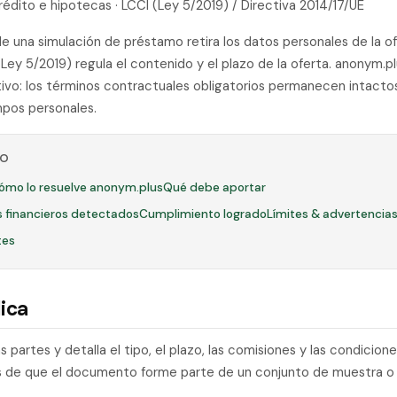
rédito e hipotecas · LCCI (Ley 5/2019) / Directiva 2014/17/UE
e una simulación de préstamo retira los datos personales de la of
(Ley 5/2019) regula el contenido y el plazo de la oferta. anonym.
ivo: los términos contractuales obligatorios permanecen intacto
pos personales.
LO
ómo lo resuelve anonym.plus
Qué debe aportar
es financieros detectados
Cumplimiento logrado
Límites & advertencia
tes
ica
 partes y detalla el tipo, el plazo, las comisiones y las condicione
es de que el documento forme parte de un conjunto de muestra o