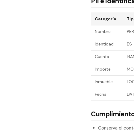
PII e identif
Categoría
Tip
Nombre
PE
Identidad
ES_
Cuenta
IB
Importe
MO
Inmueble
LO
Fecha
DAT
Cumplimiento
Conserva el cont