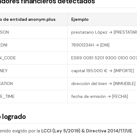
icadores financieros detectados
o de entidad anonym.plus
Ejemplo
RSON
prestatario López → [PRESTATAR
DNI
78901234H → [DNI]
AN_CODE
ES89 0081 5201 9300 0100 007
NEY
capital 195.000 € → [IMPORTE]
CATION
dirección del bien → [INMUEBLE]
E_TIME
fecha de emisión → [FECHA]
 logrado
enido exigido por la
LCCI (Ley 5/2019) & Directiva 2014/17/UE
.