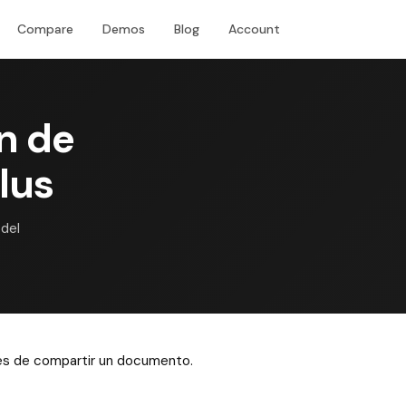
Compare
Demos
Blog
Account
Download
n de
lus
del
ntes de compartir un documento.