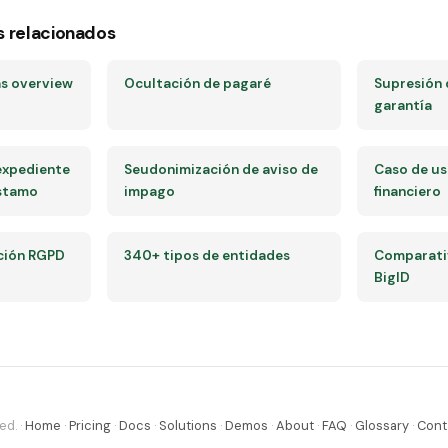
s relacionados
as overview
Ocultación de pagaré
Supresión
garantía
expediente
Seudonimización de aviso de
Caso de u
éstamo
impago
financiero
ción RGPD
340+ tipos de entidades
Comparativ
BigID
ed. ·
Home
·
Pricing
·
Docs
·
Solutions
·
Demos
·
About
·
FAQ
·
Glossary
·
Cont