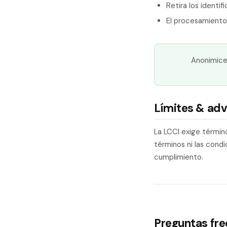
Retira los identi
El procesamiento 
Anonimice
Límites & adv
La LCCI exige término
términos ni las cond
cumplimiento.
Preguntas fr