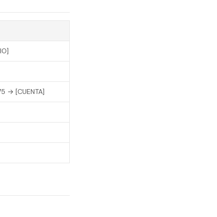
IO]
5 → [CUENTA]