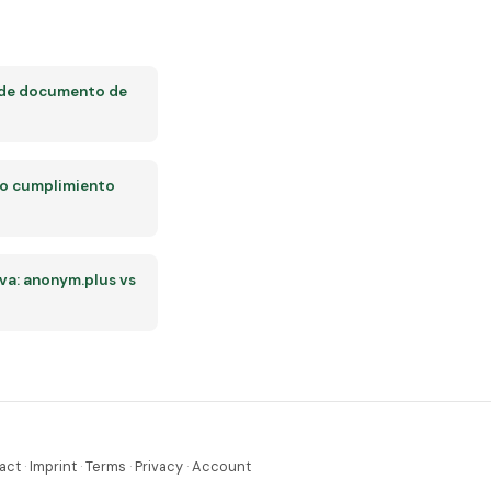
 de documento de
so cumplimiento
a: anonym.plus vs
act
·
Imprint
·
Terms
·
Privacy
·
Account