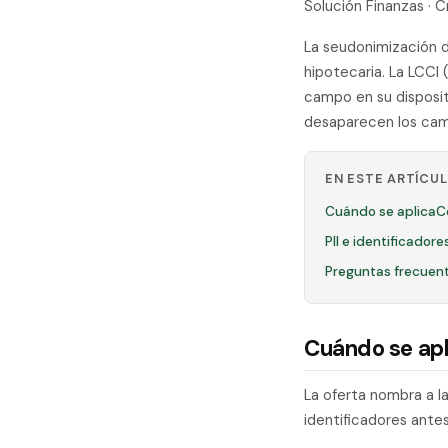
Solución Finanzas · C
La seudonimización d
hipotecaria. La LCCI 
campo en su disposit
desaparecen los cam
EN ESTE ARTÍCU
Cuándo se aplica
C
PII e identificador
Preguntas frecuen
Cuándo se apl
La oferta nombra a las
identificadores ant