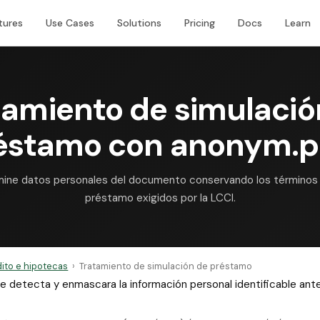
tures
Use Cases
Solutions
Pricing
Docs
Learn
tamiento de simulació
éstamo con anonym.p
imine datos personales del documento conservando los términos 
préstamo exigidos por la LCCI.
ito e hipotecas
›
Tratamiento de simulación de préstamo
 que detecta y enmascara la información personal identificable a