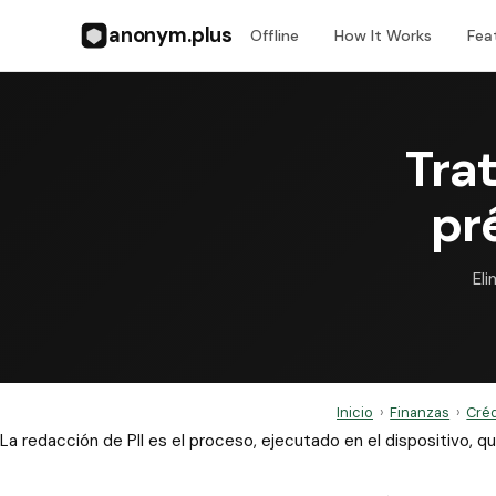
anonym.plus
Offline
How It Works
Fea
Tra
pr
El
Inicio
›
Finanzas
›
Créd
La redacción de PII es el proceso, ejecutado en el dispositivo,