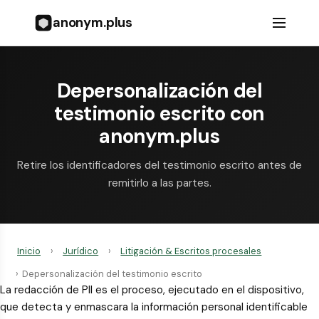
anonym.plus
Depersonalización del
testimonio escrito con
anonym.plus
Retire los identificadores del testimonio escrito antes de
remitirlo a las partes.
Inicio
›
Jurídico
›
Litigación & Escritos procesales
›
Depersonalización del testimonio escrito
La redacción de PII es el proceso, ejecutado en el dispositivo,
que detecta y enmascara la información personal identificable