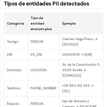
Tipos de entidades PII detectados
Tipo de
Categoría
entidad
Ejemplo
anonym.plus
Carmen Vega Prieto →
Testigo
PERSON
[TESTIGO]
DNI
ES_DNI
01234567K → [DNI]
Av. de la Constitución 5,
Domicilio
LOCATION
41001 Sevilla →
[DOMICILIO]
+34 954 012 345 →
Teléfono
PHONE_NUMBER
[TEL]
hijo de Antonio y
Filiación
PERSON
Carmen → [FILIACION]