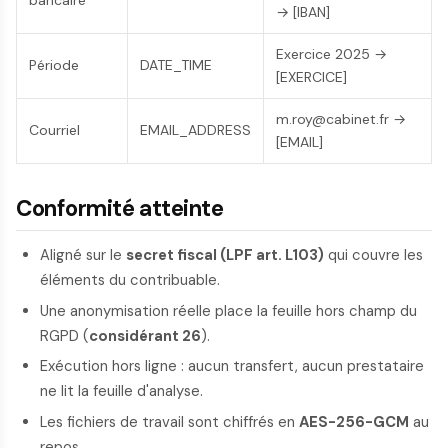
bancaire
→ [IBAN]
Exercice 2025 →
Période
DATE_TIME
[EXERCICE]
m.roy@cabinet.fr →
Courriel
EMAIL_ADDRESS
[EMAIL]
Conformité atteinte
Aligné sur le
secret fiscal (LPF art. L103)
qui couvre les
éléments du contribuable.
Une anonymisation réelle place la feuille hors champ du
RGPD (
considérant 26
).
Exécution hors ligne : aucun transfert, aucun prestataire
ne lit la feuille d'analyse.
Les fichiers de travail sont chiffrés en
AES-256-GCM
au
repos.