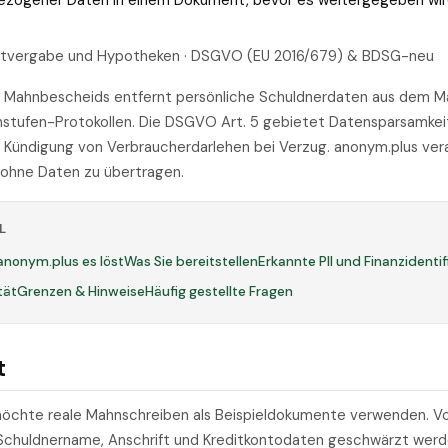
bezogener Daten in einem Dokument, bevor es weitergegeben wir
ditvergabe und Hypotheken · DSGVO (EU 2016/679) & BDSG-neu
 Mahnbescheids entfernt persönliche Schuldnerdaten aus dem M
nstufen-Protokollen. Die DSGVO Art. 5 gebietet Datensparsamkei
 Kündigung von Verbraucherdarlehen bei Verzug. anonym.plus ver
 ohne Daten zu übertragen.
L
anonym.plus es löst
Was Sie bereitstellen
Erkannte PII und Finanzidenti
tät
Grenzen & Hinweise
Häufig gestellte Fragen
t
öchte reale Mahnschreiben als Beispieldokumente verwenden. Vo
chuldnername, Anschrift und Kreditkontodaten geschwärzt werd