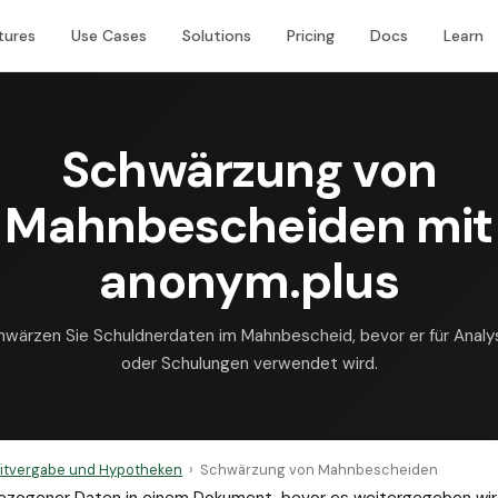
tures
Use Cases
Solutions
Pricing
Docs
Learn
Schwärzung von
Mahnbescheiden mit
anonym.plus
hwärzen Sie Schuldnerdaten im Mahnbescheid, bevor er für Analy
oder Schulungen verwendet wird.
itvergabe und Hypotheken
›
Schwärzung von Mahnbescheiden