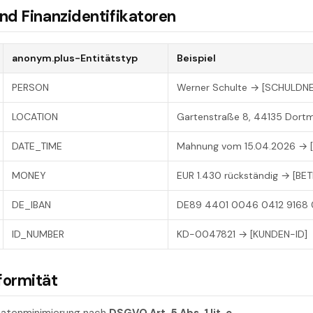
und Finanzidentifikatoren
anonym.plus-Entitätstyp
Beispiel
PERSON
Werner Schulte → [SCHULDNE
LOCATION
Gartenstraße 8, 44135 Dort
DATE_TIME
Mahnung vom 15.04.2026 → 
MONEY
EUR 1.430 rückständig → [BE
DE_IBAN
DE89 4401 0046 0412 9168 0
ID_NUMBER
KD-0047821 → [KUNDEN-ID]
formität