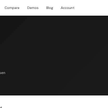
Compare
Demos
Blog
Account
Download
sen