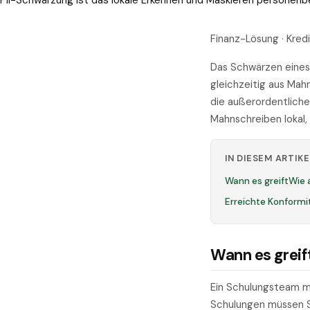
PII-Schwärzung ist das lokale Erkennen und Maskieren personen
Finanz-Lösung · Kre
Das Schwärzen eines
gleichzeitig aus Mah
die außerordentliche
Mahnschreiben lokal,
IN DIESEM ARTIKE
Wann es greift
Wie 
Erreichte Konformi
Wann es greif
Ein Schulungsteam m
Schulungen müssen S