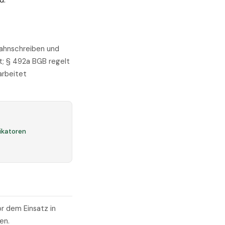
d.
ahnschreiben und
t; § 492a BGB regelt
arbeitet
fikatoren
r dem Einsatz in
en.