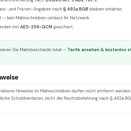
Datenminimierung nach
DSGVO Art. 5 Abs. 1 lit. c
.
eis- und Fristen-Angaben nach
§ 492a BGB
bleiben erhalten.
l — kein Mahnschreiben verlässt Ihr Netzwerk.
werden mit
AES-256-GCM
gesichert.
ieren Sie Mahnbescheide lokal —
Tarife ansehen & kostenlos s
nweise
riebene Hinweise im Mahnschreiben dürfen nicht entfernt werden
nliche Schuldnerdaten, nicht die Rechtsbelehrung nach § 492a BG