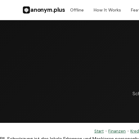
anonym.plus
Offline
How It Works
Fea
Sc
Start
›
Finanzen
›
Kred