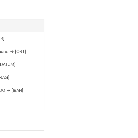
R]
mund → [ORT]
[DATUM]
TRAG]
0 → [IBAN]