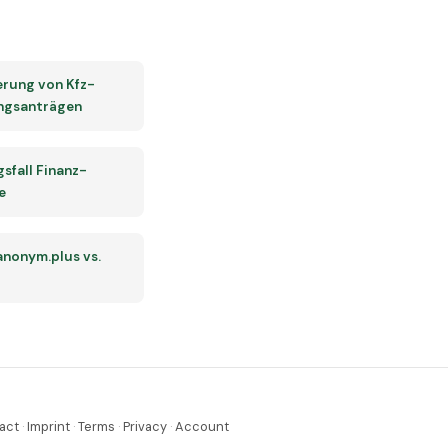
rung von Kfz-
ungsanträgen
fall Finanz-
e
 anonym.plus vs.
act
·
Imprint
·
Terms
·
Privacy
·
Account