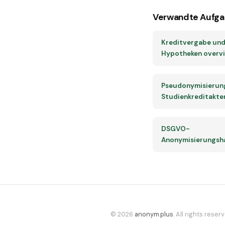
Verwandte Aufga
Kreditvergabe un
Hypotheken overv
Pseudonymisierun
Studienkreditakte
DSGVO-
Anonymisierungs
© 2026
anonym.plus
. All rights reserv