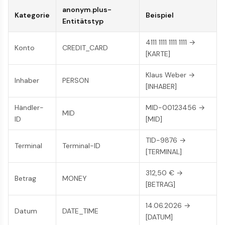
anonym.plus-
Kategorie
Beispiel
Entitätstyp
4111 1111 1111 1111 →
Konto
CREDIT_CARD
[KARTE]
Klaus Weber →
Inhaber
PERSON
[INHABER]
Händler-
MID-00123456 →
MID
ID
[MID]
TID-9876 →
Terminal
Terminal-ID
[TERMINAL]
312,50 € →
Betrag
MONEY
[BETRAG]
14.06.2026 →
Datum
DATE_TIME
[DATUM]