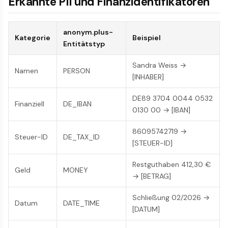
Erkannte PII und Finanzidentifikatoren
anonym.plus-
Kategorie
Beispiel
Entitätstyp
Sandra Weiss →
Namen
PERSON
[INHABER]
DE89 3704 0044 0532
Finanziell
DE_IBAN
0130 00 → [IBAN]
86095742719 →
Steuer-ID
DE_TAX_ID
[STEUER-ID]
Restguthaben 412,30 €
Geld
MONEY
→ [BETRAG]
Schließung 02/2026 →
Datum
DATE_TIME
[DATUM]