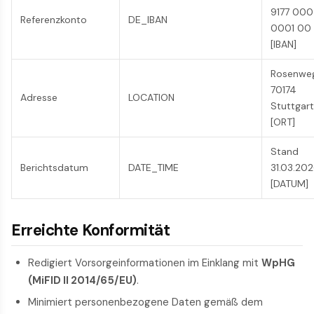
9177 00
Referenzkonto
DE_IBAN
0001 00
[IBAN]
Rosenweg 
70174
Adresse
LOCATION
Stuttgar
[ORT]
Stand
Berichtsdatum
DATE_TIME
31.03.20
[DATUM]
Erreichte Konformität
Redigiert Vorsorgeinformationen im Einklang mit
WpHG
(MiFID II 2014/65/EU)
.
Minimiert personenbezogene Daten gemäß dem