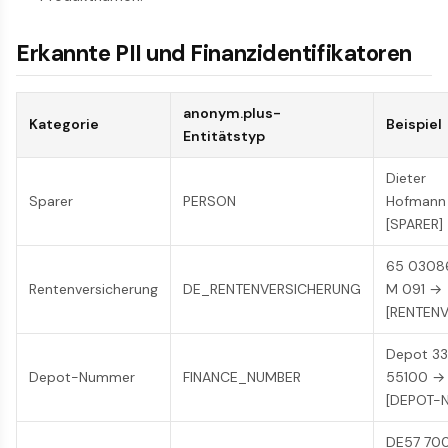
Erkannte PII und Finanzidentifikatoren
anonym.plus-
Kategorie
Beispiel
Entitätstyp
Dieter
Sparer
PERSON
Hofmann
[SPARER]
65 0308
Rentenversicherung
DE_RENTENVERSICHERUNG
M 091 →
[RENTENV
Depot 3
Depot-Nummer
FINANCE_NUMBER
55100 →
[DEPOT-N
DE57 70