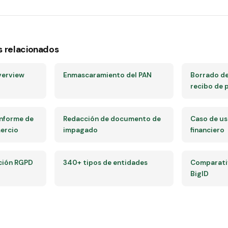
s relacionados
verview
Enmascaramiento del PAN
Borrado de
recibo de 
informe de
Redacción de documento de
Caso de u
mercio
impagado
financiero
ción RGPD
340+ tipos de entidades
Comparativ
BigID