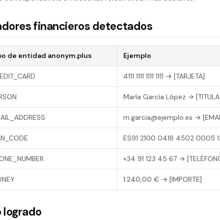
icadores financieros detectados
po de entidad anonym.plus
Ejemplo
EDIT_CARD
4111 1111 1111 1111 → [TARJETA]
RSON
María García López → [TITULA
AIL_ADDRESS
m.garcia@ejemplo.es → [EMAI
AN_CODE
ES91 2100 0418 4502 0005 13
ONE_NUMBER
+34 91 123 45 67 → [TELÉFON
ONEY
1.240,00 € → [IMPORTE]
 logrado