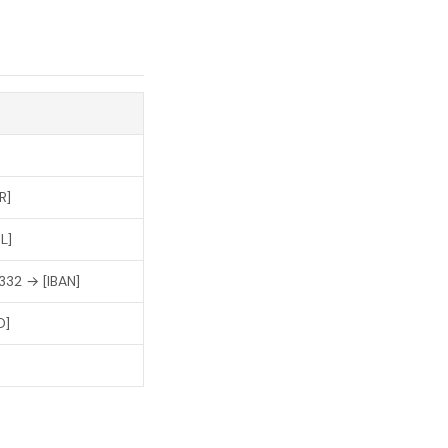
R]
L]
32 → [IBAN]
O]