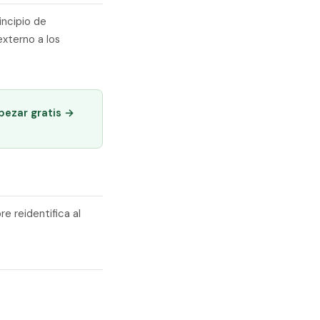
incipio de
externo a los
pezar gratis →
e reidentifica al
.