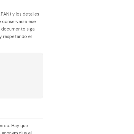
(PAN) y los detalles
e conservarse ese
l documento siga
 y respetando el
s
orreo. Hay que
n anonym.plus el