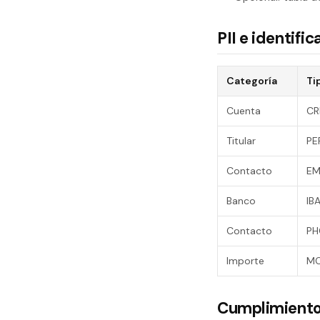
PII e identif
Categoría
Ti
Cuenta
CR
Titular
PE
Contacto
EM
Banco
IB
Contacto
PH
Importe
M
Cumplimiento