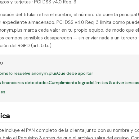
agos y tarjetas · PCI DSS v4.0 Req. 3
mación del titular retira el nombre, el número de cuenta principal 
er expediente almacenado. PCI DSS v4.0 Req. 3 limita cómo pued
nonym.plus marca cada valor en tu propio equipo, de modo que e
 los campos sensibles desaparecen — sin enviar nada a un tercero
ión del RGPD (art. 5.1.c).
LO
ómo lo resuelve anonym.plus
Qué debe aportar
es financieros detectados
Cumplimiento logrado
Límites & advertencia
tes
ica
e incluye el PAN completo de la clienta junto con su nombre y c
 bajo el Requisito 3 antes de que el archivo salga del equipo. Co