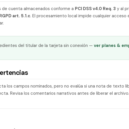
os de cuenta almacenados conforme a
PCI DSS v4.0 Req. 3
y al pr
RGPD art. 5.1.c
. El procesamiento local impide cualquier acceso 
ar.
dientes del titular de la tarjeta sin conexión —
ver planes & em
ertencias
ta los campos nominados, pero no evalúa si una nota de texto libr
recta. Revisa los comentarios narrativos antes de liberar el archivo