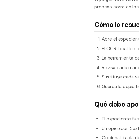
proceso corre en loc
Cómo lo resu
Abre el expedien
El OCR local lee c
La herramienta d
Revisa cada marca
Sustituye cada va
Guarda la copia li
Qué debe apo
El expediente fu
Un operador: Sust
Opcional: tabla d