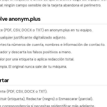
al: ningún campo sensible de la tarjeta abandona el perímetro.
elve anonym.plus
te (PDF, CSV, DOCX o TXT) en anonym.plus en tu equipo.
ualquier justificante digitalizado adjunto.
etecta números de cuenta, nombres e información de contacto.
dor y descarta los falsos positivos a mano.
lor por una etiqueta o aplica redacción total.
mpia. El original nunca sale de tu máquina.
rtar
ente (PDF, CSV, DOCX o TXT).
ituir (etiqueta), Redactar (negro) o Enmascarar (parcial).
e correspondencia si necesitas reidentificar más adelante.