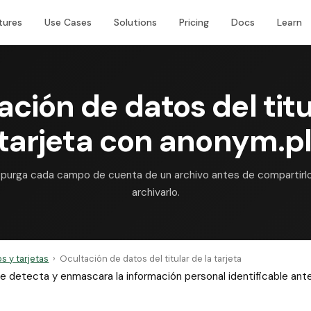
tures
Use Cases
Solutions
Pricing
Docs
Learn
ación de datos del titu
 tarjeta con anonym.p
purga cada campo de cuenta de un archivo antes de compartirl
archivarlo.
s y tarjetas
›
Ocultación de datos del titular de la tarjeta
 que detecta y enmascara la información personal identificable a