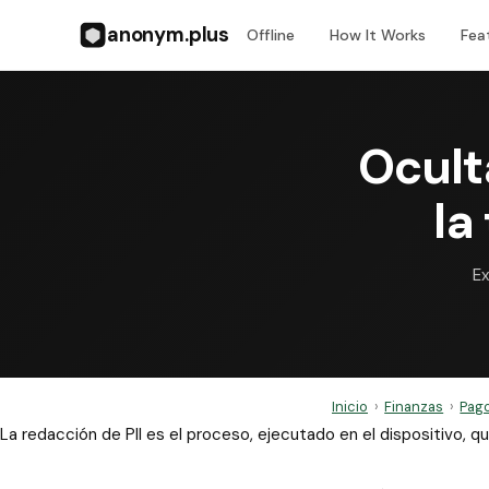
anonym.plus
Offline
How It Works
Fea
Ocult
la
Ex
Inicio
›
Finanzas
›
Pago
La redacción de PII es el proceso, ejecutado en el dispositivo,