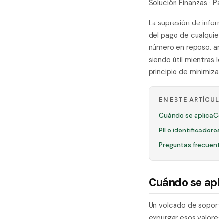
Solución Finanzas · P
La supresión de infor
del pago de cualqui
número en reposo. a
siendo útil mientras
principio de minimizac
EN ESTE ARTÍCU
Cuándo se aplica
C
PII e identificador
Preguntas frecuen
Cuándo se apl
Un volcado de soport
expurgar esos valores