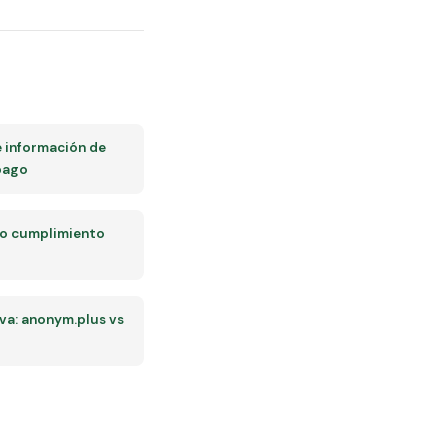
 información de
pago
so cumplimiento
a: anonym.plus vs