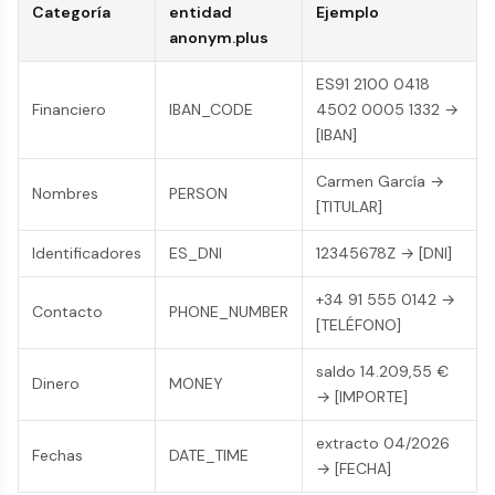
Categoría
entidad
Ejemplo
anonym.plus
ES91 2100 0418
Financiero
IBAN_CODE
4502 0005 1332 →
[IBAN]
Carmen García →
Nombres
PERSON
[TITULAR]
Identificadores
ES_DNI
12345678Z → [DNI]
+34 91 555 0142 →
Contacto
PHONE_NUMBER
[TELÉFONO]
saldo 14.209,55 €
Dinero
MONEY
→ [IMPORTE]
extracto 04/2026
Fechas
DATE_TIME
→ [FECHA]