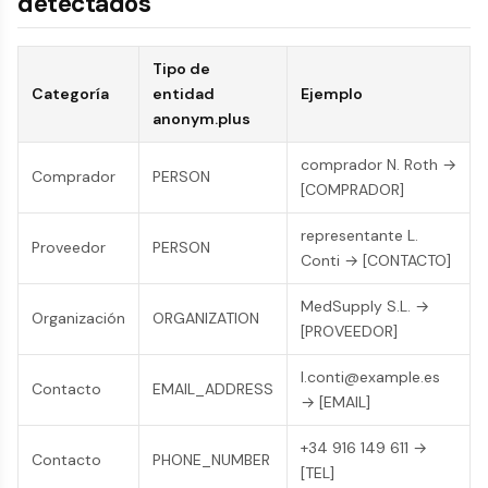
detectados
Tipo de
Categoría
entidad
Ejemplo
anonym.plus
comprador N. Roth →
Comprador
PERSON
[COMPRADOR]
representante L.
Proveedor
PERSON
Conti → [CONTACTO]
MedSupply S.L. →
Organización
ORGANIZATION
[PROVEEDOR]
l.conti@example.es
Contacto
EMAIL_ADDRESS
→ [EMAIL]
+34 916 149 611 →
Contacto
PHONE_NUMBER
[TEL]