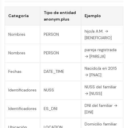
Tipo de entidad
Categoría
Ejemplo
anonym.plus
hijo/a A.M. →
Nombres
PERSON
[BENEFICIARIO]
pareja registrada
Nombres
PERSON
→ [PAREJA]
Nacido/a en 2015
Fechas
DATE_TIME
→ [FNAC]
NUSS del familiar
Identificadores
NUSS
→ [NUSS]
DNI del familiar →
Identificadores
ES_DNI
[DNI]
Domicilio familiar
Ubicación
LOCATION