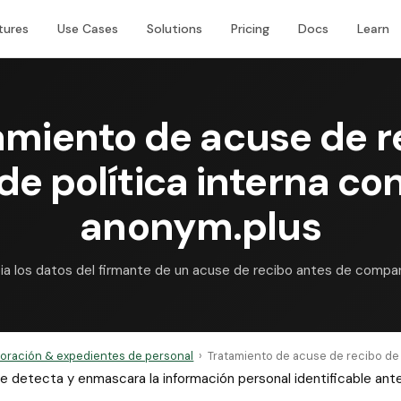
tures
Use Cases
Solutions
Pricing
Docs
Learn
amiento de acuse de r
de política interna co
anonym.plus
ia los datos del firmante de un acuse de recibo antes de compart
oración & expedientes de personal
›
Tratamiento de acuse de recibo de p
 que detecta y enmascara la información personal identificable a