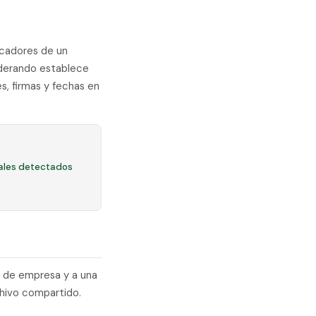
ficadores de un
iderando establece
s, firmas y fechas en
ales detectados
l de empresa y a una
chivo compartido.