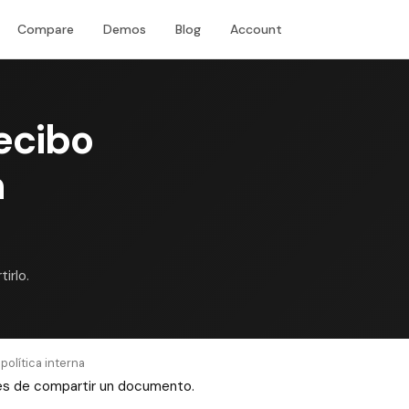
Compare
Demos
Blog
Account
Download
ecibo
n
irlo.
olítica interna
ntes de compartir un documento.