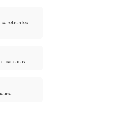
 se retiran los
s escaneadas.
áquina.