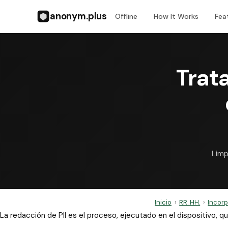
anonym.plus
Offline
How It Works
Fea
Trat
Limp
Inicio
›
RR. HH.
›
Incorp
La redacción de PII es el proceso, ejecutado en el dispositivo,