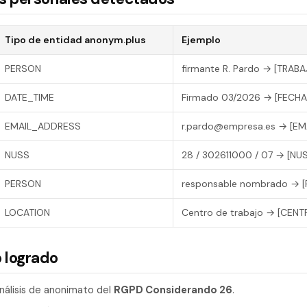
Tipo de entidad anonym.plus
Ejemplo
PERSON
firmante R. Pardo → [TRAB
DATE_TIME
Firmado 03/2026 → [FECHA
EMAIL_ADDRESS
r.pardo@empresa.es → [EM
NUSS
28 / 302611000 / 07 → [NU
PERSON
responsable nombrado → 
LOCATION
Centro de trabajo → [CENT
 logrado
análisis de anonimato del
RGPD Considerando 26
.