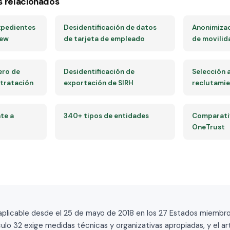
s relacionados
xpedientes
Desidentificación de datos
Anonimizac
iew
de tarjeta de empleado
de movilid
ero de
Desidentificación de
Selección 
ntratación
exportación de SIRH
reclutami
te a
340+ tipos de entidades
Comparativ
OneTrust
licable desde el 25 de mayo de 2018 en los 27 Estados miembros de
rtículo 32 exige medidas técnicas y organizativas apropiadas, y el a