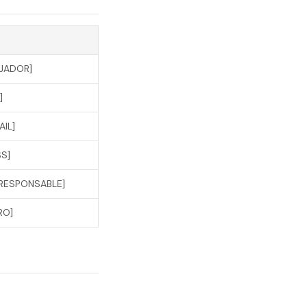
AJADOR]
]
AIL]
SS]
[RESPONSABLE]
RO]