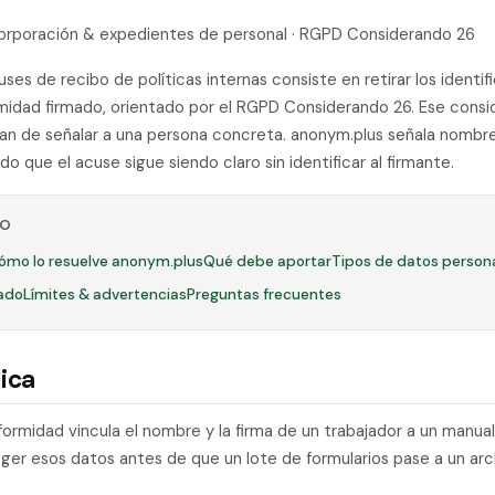
ncorporación & expedientes de personal · RGPD Considerando 26
ses de recibo de políticas internas consiste en retirar los identi
midad firmado, orientado por el RGPD Considerando 26. Ese cons
an de señalar a una persona concreta. anonym.plus señala nombre
do que el acuse sigue siendo claro sin identificar al firmante.
LO
ómo lo resuelve anonym.plus
Qué debe aportar
Tipos de datos person
ado
Límites & advertencias
Preguntas frecuentes
ica
formidad vincula el nombre y la firma de un trabajador a un manua
ger esos datos antes de que un lote de formularios pase a un ar