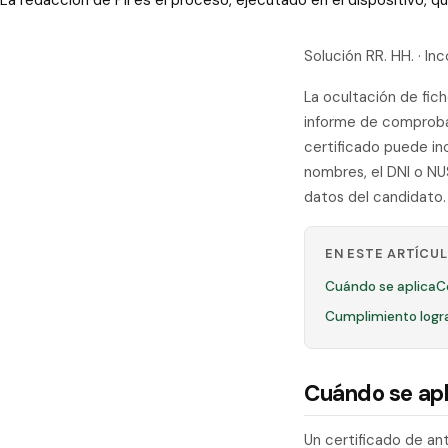
La redacción de PII es el proceso, ejecutado en el dispositivo,
Solución RR. HH. · I
La ocultación de fich
informe de comproba
certificado puede inc
nombres, el DNI o NUS
datos del candidato.
EN ESTE ARTÍCU
Cuándo se aplica
C
Cumplimiento logr
Cuándo se apl
Un certificado de an