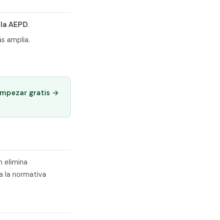
 la AEPD
.
ás amplia.
empezar gratis →
n elimina
a la normativa