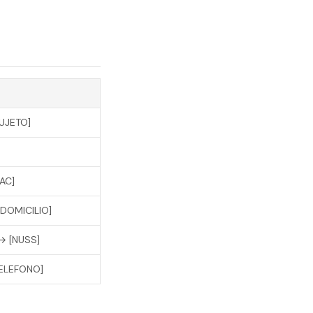
SUJETO]
AC]
[DOMICILIO]
 → [NUSS]
TELEFONO]