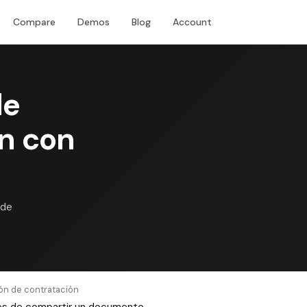
Compare
Demos
Blog
Account
Download
de
ón con
 de
ión de contratación