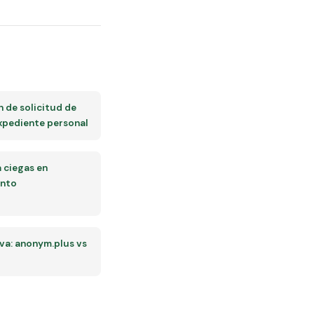
 de solicitud de
xpediente personal
a ciegas en
ento
a: anonym.plus vs