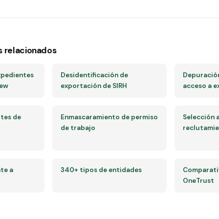
s relacionados
xpedientes
Desidentificación de
Depuración
iew
exportación de SIRH
acceso a e
otes de
Enmascaramiento de permiso
Selección 
de trabajo
reclutami
te a
340+ tipos de entidades
Comparativ
OneTrust