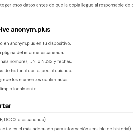
roteger esos datos antes de que la copia llegue al responsable de 
elve anonym.plus
do en anonym.plus en tu dispositivo.
la página del informe escaneada.
eñala nombres, DNI o NUSS y fechas.
as de historial con especial cuidado.
grece los elementos confirmados.
 limpio localmente.
rtar
PDF, DOCX o escaneado).
ctar es el más adecuado para información sensible de historial).