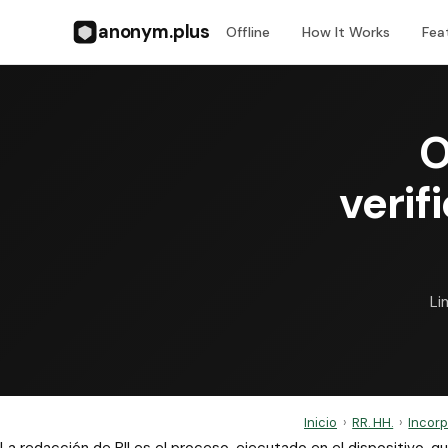
anonym.plus
Offline
How It Works
Fea
O
verif
Li
Inicio
›
RR. HH.
›
Incorp