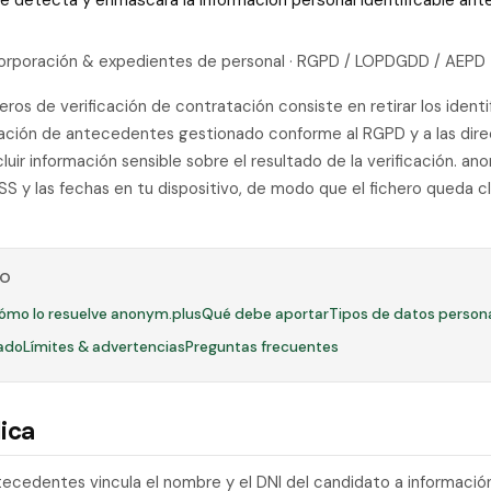
 que detecta y enmascara la información personal identificable a
ncorporación & expedientes de personal · RGPD / LOPDGDD / AEPD
eros de verificación de contratación consiste en retirar los ident
ción de antecedentes gestionado conforme al RGPD y a las direct
luir información sensible sobre el resultado de la verificación. an
S y las fechas en tu dispositivo, de modo que el fichero queda cl
LO
ómo lo resuelve anonym.plus
Qué debe aportar
Tipos de datos person
ado
Límites & advertencias
Preguntas frecuentes
ica
tecedentes vincula el nombre y el DNI del candidato a información