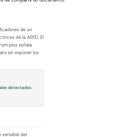
ntes de compartir un documento.
ificadores de un
rices de la AEPD. El
onym.plus señala
aro sin exponer los
ales detectados
 sensible del