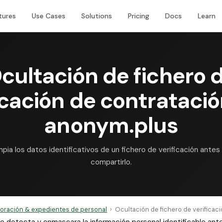
tures
Use Cases
Solutions
Pricing
Docs
Learn
cultación de fichero 
icación de contrataci
anonym.plus
mpia los datos identificativos de un fichero de verificación antes
compartirlo.
oración & expedientes de personal
›
Ocultación de fichero de verificac