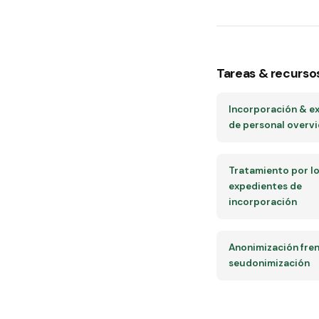
Tareas & recurso
Incorporación & e
de personal overv
Tratamiento por l
expedientes de
incorporación
Anonimización fren
seudonimización