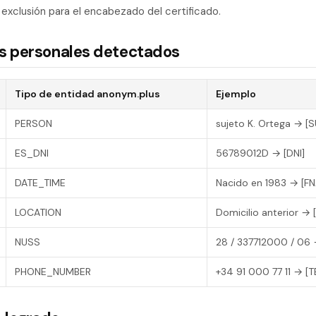
e exclusión para el encabezado del certificado.
os personales detectados
Tipo de entidad anonym.plus
Ejemplo
PERSON
sujeto K. Ortega → [
ES_DNI
56789012D → [DNI]
DATE_TIME
Nacido en 1983 → [FN
LOCATION
Domicilio anterior → 
NUSS
28 / 337712000 / 06
PHONE_NUMBER
+34 91 000 77 11 → [