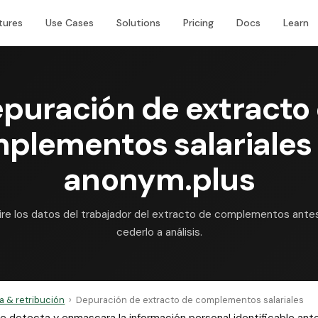
tures
Use Cases
Solutions
Pricing
Docs
Learn
puración de extracto
plementos salariales
anonym.plus
ire los datos del trabajador del extracto de complementos ante
cederlo a análisis.
 & retribución
›
Depuración de extracto de complementos salariales