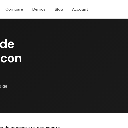
Compare
Demos
Blog
Account
Download
 de
 con
s de