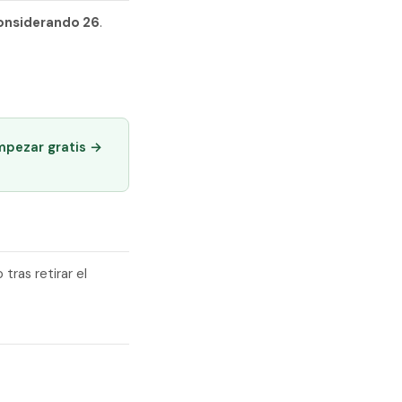
nsiderando 26
.
mpezar gratis →
ras retirar el