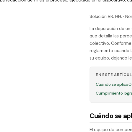
La redacción de PII es el proceso, ejecutado en el dispositivo,
Solución RR. HH. · N
La depuración de un
que detalla las perc
colectivo. Conforme 
reglamento cuando la
su equipo, dejando le
EN ESTE ARTÍCU
Cuándo se aplica
C
Cumplimiento logr
Cuándo se apl
El equipo de compens