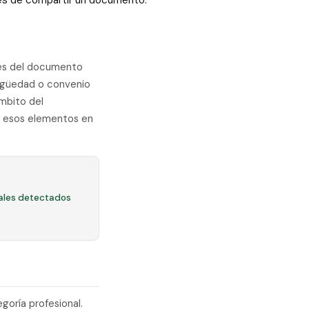
ntes de compartir un documento.
les del documento
tigüedad o convenio
mbito del
na esos elementos en
ales detectados
goría profesional.