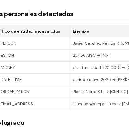
os personales detectados
Tipo de entidad anonym.plus
Ejemplo
PERSON
Javier Sánchez Ramos → [E
ES_DNI
23456789C → [NIF]
MONEY
plus turnicidad 320,00 € →
DATE_TIME
período mayo 2026 → [PERÍ
ORGANIZATION
Planta Norte S.L. → [CENTRO]
EMAIL_ADDRESS
j.sanchez@empresa.es → [EM
 logrado