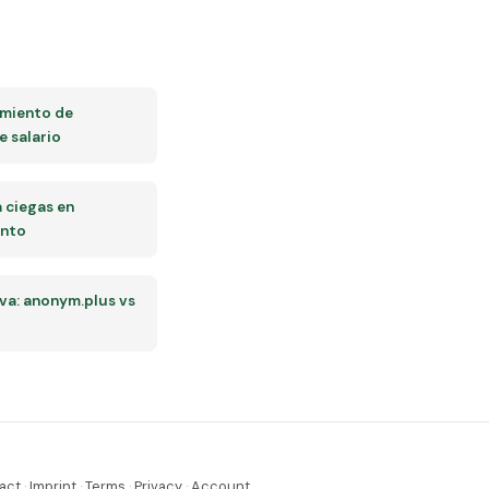
miento de
 salario
a ciegas en
ento
a: anonym.plus vs
act
·
Imprint
·
Terms
·
Privacy
·
Account