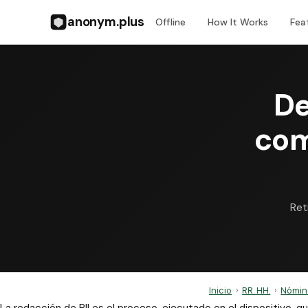
anonym.plus
Offline
How It Works
Fea
De
com
Ret
Inicio
›
RR. HH.
›
Nómina