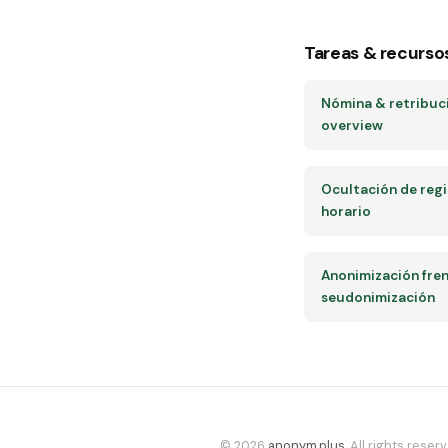
Tareas & recurso
Nómina & retribuc
overview
Ocultación de regi
horario
Anonimización fren
seudonimización
© 2026
anonym.plus
. All rights reserv