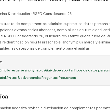
 que detecta y enmascara la información personal identificable a
ómina & retribución · RGPD Considerando 26
 extracto de complementos salariales suprime los datos persona
epciones extrasalariales abonadas, como pluses de turnicidad, an
al RGPD Considerando 26, el fichero resultante queda fuera del á
 reidentificación resulta irrazonable. anonym.plus marca y elimi
gibles las categorías de complemento para el análisis.
LO
ómo lo resuelve anonym.plus
Qué debe aportar
Tipos de datos person
ado
Límites & advertencias
Preguntas frecuentes
ica
ación necesita revisar la distribución de complementos por cate