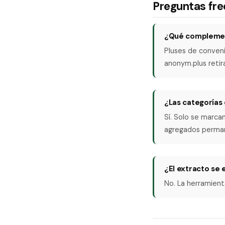
Preguntas fr
¿Qué complement
Pluses de conveni
anonym.plus retir
¿Las categorías
Sí. Solo se marca
agregados perma
¿El extracto se 
No. La herramien