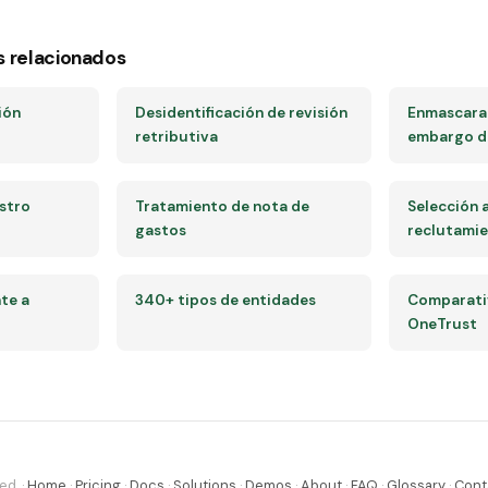
s relacionados
ión
Desidentificación de revisión
Enmascara
retributiva
embargo de
stro
Tratamiento de nota de
Selección 
gastos
reclutami
te a
340+ tipos de entidades
Comparativ
OneTrust
ed. ·
Home
·
Pricing
·
Docs
·
Solutions
·
Demos
·
About
·
FAQ
·
Glossary
·
Cont