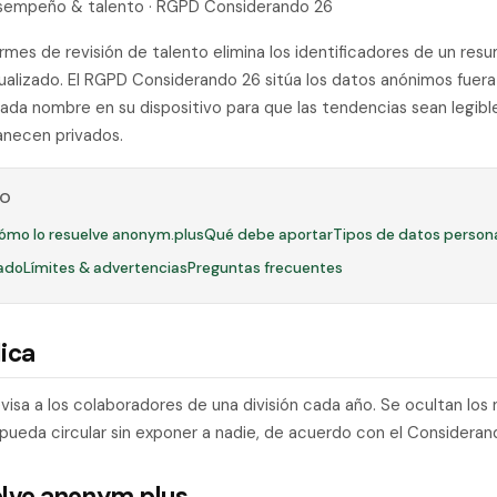
Desempeño & talento · RGPD Considerando 26
ormes de revisión de talento elimina los identificadores de un re
dualizado. El RGPD Considerando 26 sitúa los datos anónimos fuera
ada nombre en su dispositivo para que las tendencias sean legibl
necen privados.
LO
ómo lo resuelve anonym.plus
Qué debe aportar
Tipos de datos person
ado
Límites & advertencias
Preguntas frecuentes
ica
evisa a los colaboradores de una división cada año. Se ocultan lo
pueda circular sin exponer a nadie, de acuerdo con el Consideran
elve anonym.plus