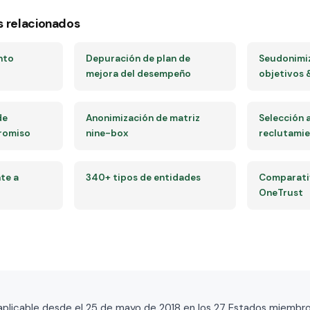
s relacionados
nto
Depuración de plan de
Seudonimi
mejora del desempeño
objetivos 
de
Anonimización de matriz
Selección 
romiso
nine-box
reclutami
te a
340+ tipos de entidades
Comparativ
OneTrust
licable desde el 25 de mayo de 2018 en los 27 Estados miembros de