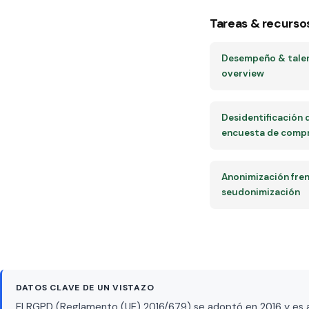
Tareas & recurso
Desempeño & tale
overview
Desidentificación 
encuesta de comp
Anonimización fren
seudonimización
DATOS CLAVE DE UN VISTAZO
El RGPD (Reglamento (UE) 2016/679) se adoptó en 2016 y es ap