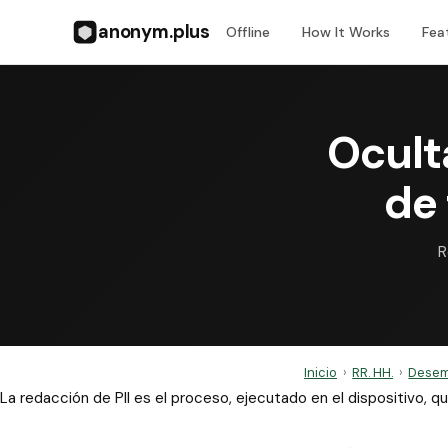
anonym.plus
Offline
How It Works
Fea
Ocult
de
R
Inicio
›
RR. HH.
›
Desem
La redacción de PII es el proceso, ejecutado en el dispositivo,