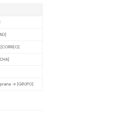
2
AD]
 [CORREO]
ECHA]
mprana → [GRUPO]