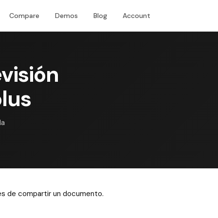
Compare
Demos
Blog
Account
Download
visión
lus
la
ntes de compartir un documento.