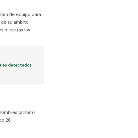
sumen de equipo para
 de su ámbito.
es mientras los
ales detectados
s nombres primero
do 26.