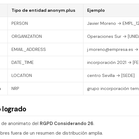
Tipo de entidad anonym.plus
Ejemplo
PERSON
Javier Moreno → EMPL_1
ORGANIZATION
Operaciones Sur → [UNID
EMAIL_ADDRESS
j.moreno@empresa.es →
DATE_TIME
incorporación 2021 → [F
LOCATION
centro Sevilla → [SEDE]
a
NRP
grupo incorporación te
 logrado
l de anonimato del
RGPD Considerando 26
.
bres fuera de un resumen de distribución amplia.