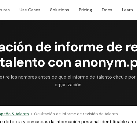
tures
Use Cases
Solutions
Pricing
Docs
Learn
ación de informe de re
 talento con anonym.p
etire los nombres antes de que el informe de talento circule por 
organización.
peño & talento
›
Ocultación de informe de revisión de talento
 que detecta y enmascara la información personal identificable a