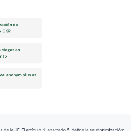
zación de
& OKR
a ciegas en
ento
a: anonym.plus vs
 la UE. El artículo 4, apartado 5, define la seudonimización;