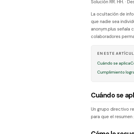
Solución RR. HH. · 
La ocultación de inf
que nadie sea indivi
anonym.plus señala c
colaboradores perma
EN ESTE ARTÍCU
Cuándo se aplica
C
Cumplimiento logr
Cuándo se apl
Un grupo directivo r
para que el resumen 
Cómo lo resu