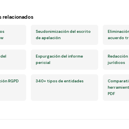
s relacionados
tos
Seudonimización del escrito
Eliminació
ew
de apelación
acuerdo tr
 del
Expurgación del informe
Redacción
pericial
jurídicos
ción RGPD
340+ tipos de entidades
Comparativ
herramient
PDF