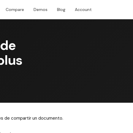
Compare
Demos
Blog
Account
Download
 de
plus
ntes de compartir un documento.