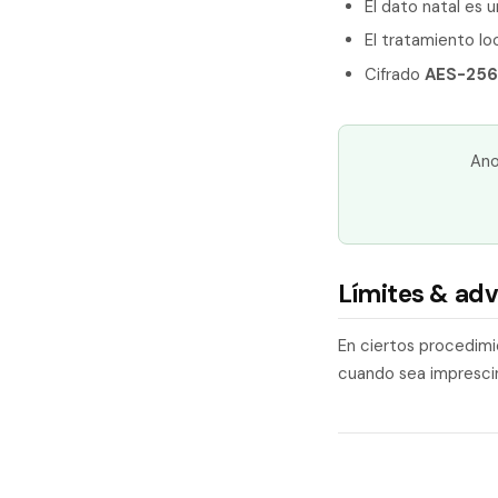
El dato natal es 
El tratamiento lo
Cifrado
AES-25
Ano
Límites & adv
En ciertos procedimie
cuando sea imprescin