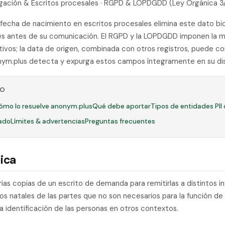
Litigación & Escritos procesales · RGPD & LOPDGDD (Ley Orgánica 3
 fecha de nacimiento en escritos procesales elimina este dato bio
es antes de su comunicación. El RGPD y la LOPDGDD imponen la m
tivos; la data de origen, combinada con otros registros, puede con
onym.plus detecta y expurga estos campos íntegramente en su dis
LO
ómo lo resuelve anonym.plus
Qué debe aportar
Tipos de entidades PII
ado
Límites & advertencias
Preguntas frecuentes
ica
rias copias de un escrito de demanda para remitirlas a distintos in
os natales de las partes que no son necesarios para la función de
 la identificación de las personas en otros contextos.