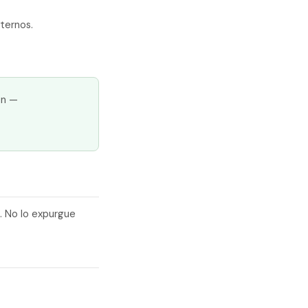
xternos.
ón —
s. No lo expurgue