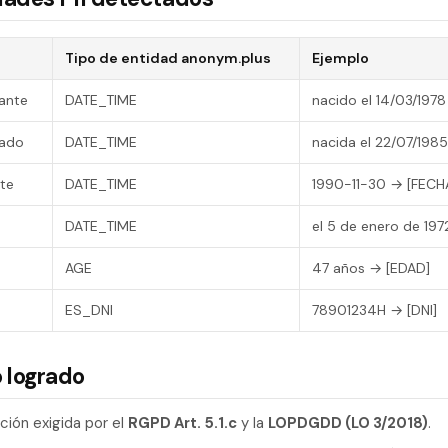
Tipo de entidad anonym.plus
Ejemplo
ante
DATE_TIME
nacido el 14/03/197
dado
DATE_TIME
nacida el 22/07/19
nte
DATE_TIME
1990-11-30 → [FEC
DATE_TIME
el 5 de enero de 19
AGE
47 años → [EDAD]
ES_DNI
78901234H → [DNI]
 logrado
ación exigida por el
RGPD Art. 5.1.c
y la
LOPDGDD (LO 3/2018)
.