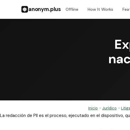
anonym.plus
Offline
How It Works
Fea
Ex
nac
Inicio
›
Jurídico
›
Liti
La redacción de PII es el proceso, ejecutado en el dispositivo,