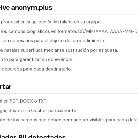
elve anonym.plus
 procesal en la aplicación instalada en su equipo.
 los campos biográficos en formatos DD/MM/AAAA, AAAA-MM-DD y
s son necesarios para el objeto del procedimiento.
s natales superfluos mediante sustitución por etiqueta.
nto para garantizar su coherencia.
n depurada para cada destinatario.
rtar
al en PDF, DOCX o TXT.
gar, Sustituir u Ocultar parcialmente.
ción de los campos que deben permanecer visibles para cada desti
dades PII detectados