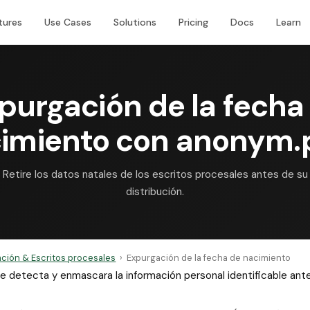
tures
Use Cases
Solutions
Pricing
Docs
Learn
purgación de la fecha
imiento con anonym.
Retire los datos natales de los escritos procesales antes de su
distribución.
gación & Escritos procesales
›
Expurgación de la fecha de nacimiento
 que detecta y enmascara la información personal identificable a