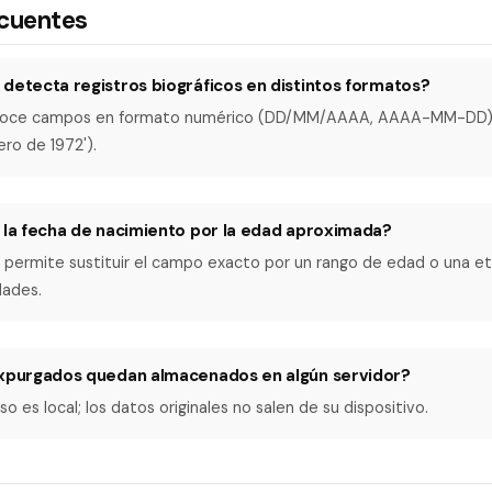
ecuentes
detecta registros biográficos en distintos formatos?
conoce campos en formato numérico (DD/MM/AAAA, AAAA-MM-DD)
nero de 1972').
r la fecha de nacimiento por la edad aproximada?
a permite sustituir el campo exacto por un rango de edad o una e
dades.
expurgados quedan almacenados en algún servidor?
o es local; los datos originales no salen de su dispositivo.