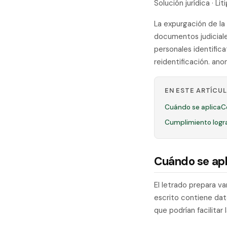
Solución jurídica · 
La expurgación de la
documentos judicial
personales identifica
reidentificación. an
EN ESTE ARTÍCU
Cuándo se aplica
C
Cumplimiento logr
Cuándo se apl
El letrado prepara va
escrito contiene dat
que podrían facilitar