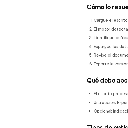
Cómo lo resu
Cargue el escrito
El motor detecta
Identifique cuále
Expurgue los dato
Revise el docume
Exporte la versió
Qué debe apo
El escrito proces
Una acción: Expur
Opcional: indica
Tipos de enti