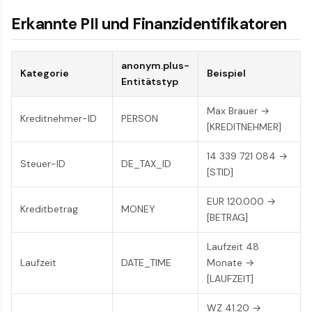
Erkannte PII und Finanzidentifikatoren
anonym.plus-
Kategorie
Beispiel
Entitätstyp
Max Brauer →
Kreditnehmer-ID
PERSON
[KREDITNEHMER]
14 339 721 084 →
Steuer-ID
DE_TAX_ID
[STID]
EUR 120.000 →
Kreditbetrag
MONEY
[BETRAG]
Laufzeit 48
Laufzeit
DATE_TIME
Monate →
[LAUFZEIT]
WZ 41.20 →