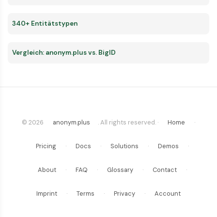
340+ Entitätstypen
Vergleich: anonym.plus vs. BigID
© 2026
anonym.plus
. All rights reserved. ·
Home
·
Pricing
·
Docs
·
Solutions
·
Demos
·
About
·
FAQ
·
Glossary
·
Contact
·
Imprint
·
Terms
·
Privacy
·
Account