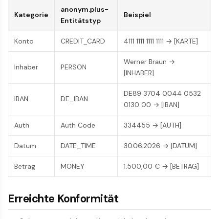
anonym.plus-
Kategorie
Beispiel
Entitätstyp
Konto
CREDIT_CARD
4111 1111 1111 1111 → [KARTE]
Werner Braun →
Inhaber
PERSON
[INHABER]
DE89 3704 0044 0532
IBAN
DE_IBAN
0130 00 → [IBAN]
Auth
Auth Code
334455 → [AUTH]
Datum
DATE_TIME
30.06.2026 → [DATUM]
Betrag
MONEY
1.500,00 € → [BETRAG]
Erreichte Konformität