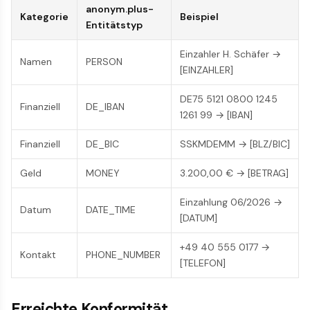
anonym.plus-
Kategorie
Beispiel
Entitätstyp
Einzahler H. Schäfer →
Namen
PERSON
[EINZAHLER]
DE75 5121 0800 1245
Finanziell
DE_IBAN
1261 99 → [IBAN]
Finanziell
DE_BIC
SSKMDEMM → [BLZ/BIC]
Geld
MONEY
3.200,00 € → [BETRAG]
Einzahlung 06/2026 →
Datum
DATE_TIME
[DATUM]
+49 40 555 0177 →
Kontakt
PHONE_NUMBER
[TELEFON]
Erreichte Konformität