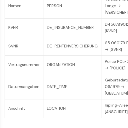
Namen
PERSON
Lange →
[VERSICHERT
D45678901
KVNR
DE_INSURANCE_NUMBER
[KVNR]
65 060179 
SVNR
DE_RENTENVERSICHERUNG
→ [SVNR]
Police POL-
Vertragsnummer
ORGANIZATION
→ [POLICE]
Geburtsda
Datumsangaben
DATE_TIME
06/1979 →
[GEBDATUM]
Kipling-Alle
Anschrift
LOCATION
[ANSCHRIFT]