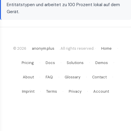
Entitätstypen und arbeitet zu 100 Prozent lokal auf dem
Gerät.
© 2026
anonym.plus
. All rights reserved. ·
Home
·
Pricing
·
Docs
·
Solutions
·
Demos
·
About
·
FAQ
·
Glossary
·
Contact
·
Imprint
·
Terms
·
Privacy
·
Account