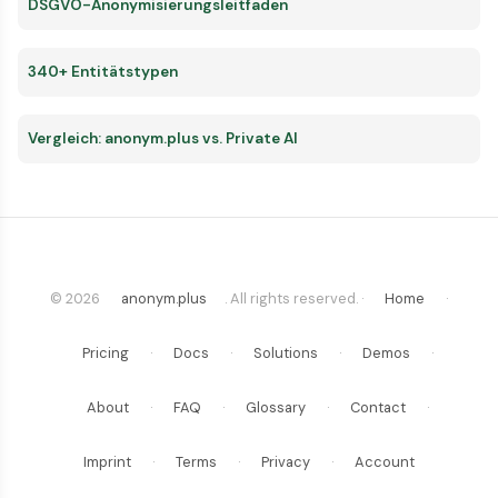
DSGVO-Anonymisierungsleitfaden
340+ Entitätstypen
Vergleich: anonym.plus vs. Private AI
© 2026
anonym.plus
. All rights reserved. ·
Home
·
Pricing
·
Docs
·
Solutions
·
Demos
·
About
·
FAQ
·
Glossary
·
Contact
·
Imprint
·
Terms
·
Privacy
·
Account