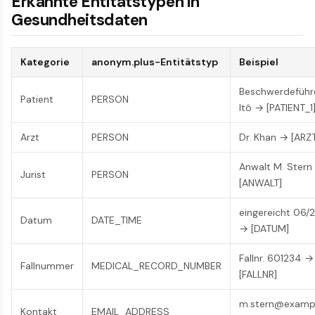
Erkannte Entitätstypen in
Gesundheitsdaten
Kategorie
anonym.plus-Entitätstyp
Beispiel
Beschwerdeführe
Patient
PERSON
Itô → [PATIENT_1
Arzt
PERSON
Dr. Khan → [ARZ
Anwalt M. Stern
Jurist
PERSON
[ANWALT]
eingereicht 06/
Datum
DATE_TIME
→ [DATUM]
Fallnr. 601234 →
Fallnummer
MEDICAL_RECORD_NUMBER
[FALLNR]
m.stern@examp
Kontakt
EMAIL_ADDRESS