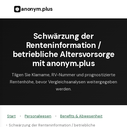
anonym.plus
Schwärzung der
Renteninformation /
betriebliche Altersvorsorge
mit anonym.plus
Tilgen Sie Klarname, RV-Nummer und prognostizierte
Rentenhöhe, bevor Vergleichsanalysen weitergegeben
werden.
Start
›
Personalwesen
›
Benefits & Abwesenheit
›
Schwärzung der Renteninformation / betriebliche