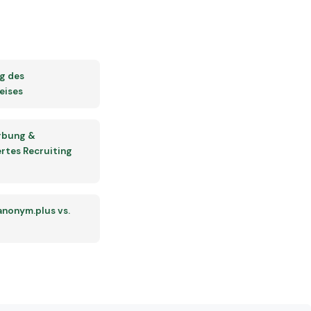
g des
eises
rbung &
rtes Recruiting
 anonym.plus vs.