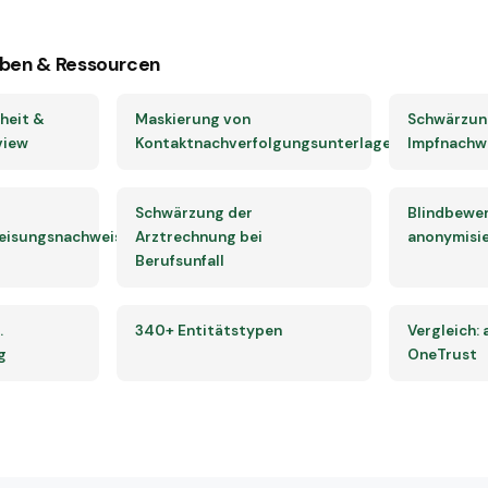
ben & Ressourcen
heit &
Maskierung von
Schwärzun
view
Kontaktnachverfolgungsunterlagen
Impfnachw
Schwärzung der
Blindbewe
eisungsnachweises
Arztrechnung bei
anonymisie
Berufsunfall
.
340+ Entitätstypen
Vergleich:
g
OneTrust