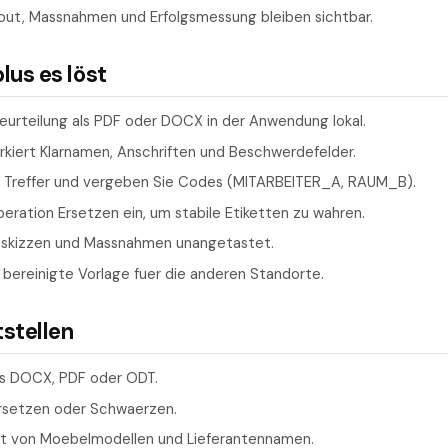
yout, Massnahmen und Erfolgsmessung bleiben sichtbar.
us es löst
eurteilung als PDF oder DOCX in der Anwendung lokal.
rkiert Klarnamen, Anschriften und Beschwerdefelder.
n Treffer und vergeben Sie Codes (MITARBEITER_A, RAUM_B).
eration Ersetzen ein, um stabile Etiketten zu wahren.
tskizzen und Massnahmen unangetastet.
 bereinigte Vorlage fuer die anderen Standorte.
tstellen
als DOCX, PDF oder ODT.
Ersetzen oder Schwaerzen.
ist von Moebelmodellen und Lieferantennamen.