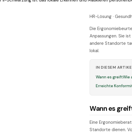
PII-Schwärzung ist das lokale Erkennen und Maskieren personen
HR-Lösung · Gesundhe
Die Ergonomiebeurtei
Anpassungen. Sie ist
andere Standorte ta
lokal.
IN DIESEM ARTIKE
Wann es greift
Wie 
Erreichte Konformi
Wann es greif
Eine Ergonomieberatun
Standorte dienen. Vo