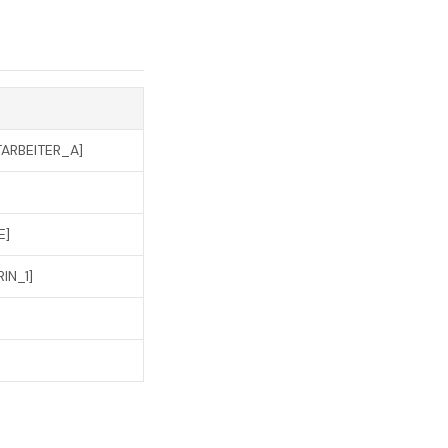
TARBEITER_A]
E]
IN_1]