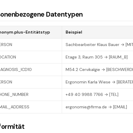
sonenbezogene Datentypen
nonym.plus-Entitätstyp
Beispiel
ERSON
Sachbearbeiter Klaus Bauer → [MI
OCATION
Etage 3, Raum 305 → [RAUM_B]
IAGNOSIS_ICD10
M54.2 Cervikalgie → [BESCHWERD
ERSON
Ergonomin Karla Wiese → [BERATER
HONE_NUMBER
+49 40 9988 7766 → [TEL]
MAIL_ADDRESS
ergonomie@firma.de → [EMAIL]
formität