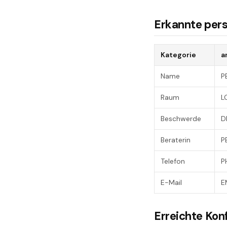
Erkannte per
Kategorie
a
Name
P
Raum
L
Beschwerde
D
Beraterin
P
Telefon
P
E-Mail
E
Erreichte Kon