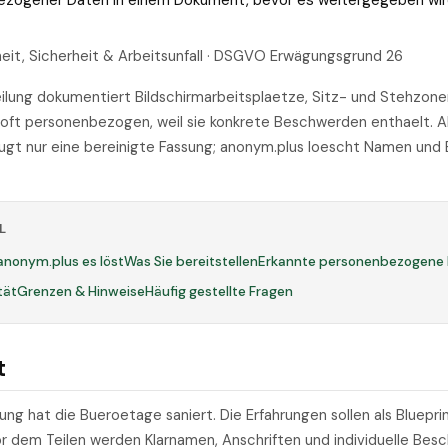
bezogener Daten in einem Dokument, bevor es weitergegeben wir
it, Sicherheit & Arbeitsunfall · DSGVO Erwägungsgrund 26
lung dokumentiert Bildschirmarbeitsplaetze, Sitz- und Stehzonen
 oft personenbezogen, weil sie konkrete Beschwerden enthaelt. Al
ugt nur eine bereinigte Fassung; anonym.plus loescht Namen und
L
anonym.plus es löst
Was Sie bereitstellen
Erkannte personenbezogene
tät
Grenzen & Hinweise
Häufig gestellte Fragen
t
g hat die Bueroetage saniert. Die Erfahrungen sollen als Blueprin
r dem Teilen werden Klarnamen, Anschriften und individuelle Be