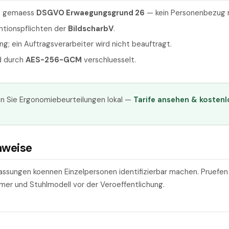
e gemaess
DSGVO Erwaegungsgrund 26
— kein Personenbezug 
ntionspflichten der
BildscharbV
.
ng; ein Auftragsverarbeiter wird nicht beauftragt.
d durch
AES-256-GCM
verschluesselt.
n Sie Ergonomiebeurteilungen lokal —
Tarife ansehen & kostenl
nweise
passungen koennen Einzelpersonen identifizierbar machen. Pruefen
er und Stuhlmodell vor der Veroeffentlichung.