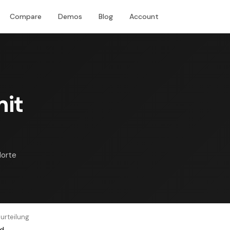
Compare
Demos
Blog
Account
Download
mit
dorte
urteilung