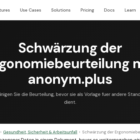
tures
Use Cases
Solutions
Pricing
Docs
Learn
Schwärzung der
gonomiebeurteilung 
anonym.plus
inigen Sie die Beurteilung, bevor sie als Vorlage fuer andere Stan
dient.
›
Gesundheit, Sicherheit & Arbeitsunfall
›
Schwärzung der Ergonomiebe