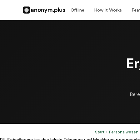
anonym.plus
Offline
How It Works
Fea
Er
Bere
Start
›
Personalwesen