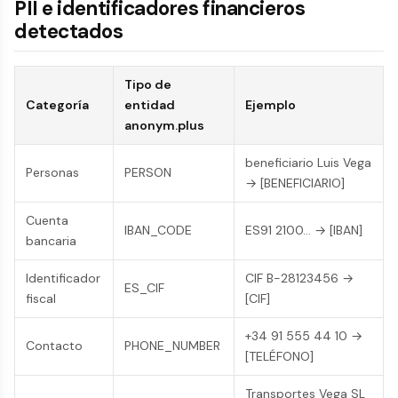
PII e identificadores financieros
detectados
Tipo de
Categoría
entidad
Ejemplo
anonym.plus
beneficiario Luis Vega
Personas
PERSON
→ [BENEFICIARIO]
Cuenta
IBAN_CODE
ES91 2100… → [IBAN]
bancaria
Identificador
CIF B-28123456 →
ES_CIF
fiscal
[CIF]
+34 91 555 44 10 →
Contacto
PHONE_NUMBER
[TELÉFONO]
Transportes Vega SL