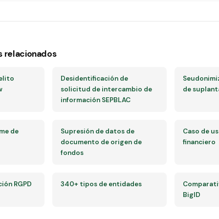
s relacionados
elito
Desidentificación de
Seudonimiz
w
solicitud de intercambio de
de suplant
información SEPBLAC
rme de
Supresión de datos de
Caso de u
documento de origen de
financiero
fondos
ción RGPD
340+ tipos de entidades
Comparativ
BigID