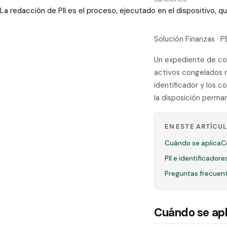
La redacción de PII es el proceso, ejecutado en el dispositivo,
Solución Finanzas · 
Un expediente de coi
activos congelados m
identificador y los c
la disposición perma
EN ESTE ARTÍCU
Cuándo se aplica
C
PII e identificador
Preguntas frecuen
Cuándo se apl