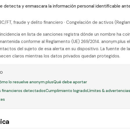
 que detecta y enmascara la información personal identificable a
PBC/FT, fraude y delito financiero · Congelación de activos (Regl
ncidencia en lista de sanciones registra dónde un nombre ha coinc
antenida conforme al Reglamento (UE) 269/2014. anonym.plus eli
ontactos del sujeto de esa alerta en su dispositivo. La fuente de la 
necen claros mientras los datos privados quedan protegidos.
LO
ómo lo resuelve anonym.plus
Qué debe aportar
es financieros detectados
Cumplimiento logrado
Límites & advertencia
tes
ica