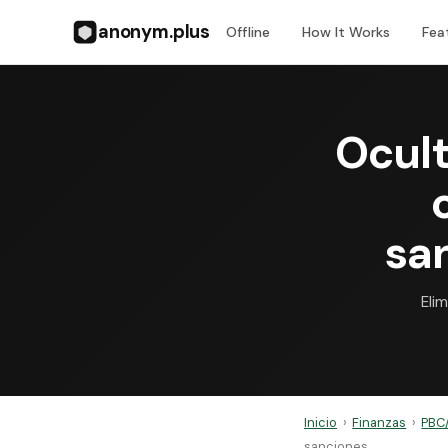
anonym.plus
Offline
How It Works
Fea
Ocult
sa
Eli
Inicio
›
Finanzas
›
PBC/
sanciones