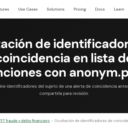
tures
Use Cases
Solutions
Pricing
Docs
Learn
ación de identificado
coincidencia en lista d
nciones con anonym.p
mine identificadores del sujeto de una alerta de coincidencia ante
compartirla para revisión.
FT, fraude y delito financiero
›
Ocultación de identificadores de coincide