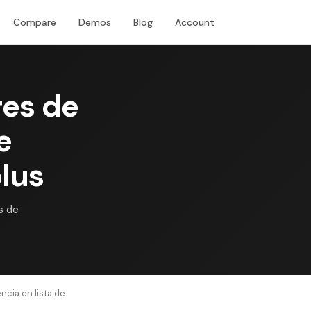
Compare
Demos
Blog
Account
Download
res de
e
lus
s de
ncia en lista de