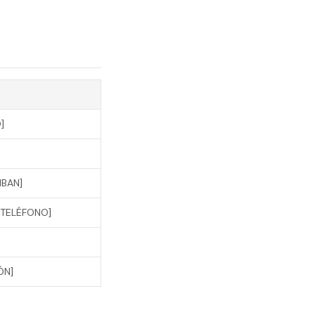
]
IBAN]
[TELÉFONO]
ÓN]