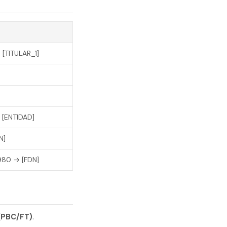
→ [TITULAR_1]
→ [ENTIDAD]
N]
980 → [FDN]
 (PBC/FT)
.