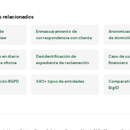
s relacionados
de
Enmascaramiento de
Anonimiza
view
correspondencia con cliente
de domicil
 en diario
Desidentificación de
Caso de u
e oficina
expediente de reclamación
financiero
ción RGPD
340+ tipos de entidades
Comparativ
BigID