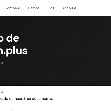
Compare
Demos
Blog
Account
Download
o de
m.plus
ia
al
ntes de compartir un documento.