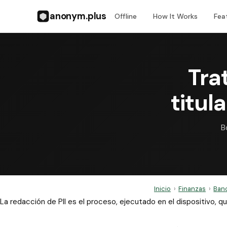
anonym.plus
Offline
How It Works
Fea
Tra
titul
B
Inicio
›
Finanzas
›
Banc
La redacción de PII es el proceso, ejecutado en el dispositivo,