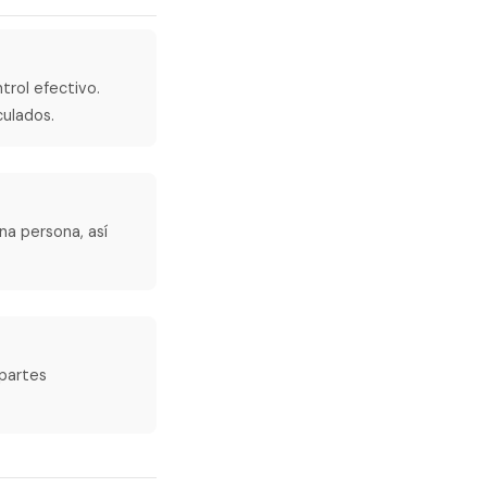
trol efectivo.
culados.
na persona, así
 partes