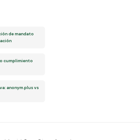
ción de mandato
iación
so cumplimiento
a: anonym.plus vs