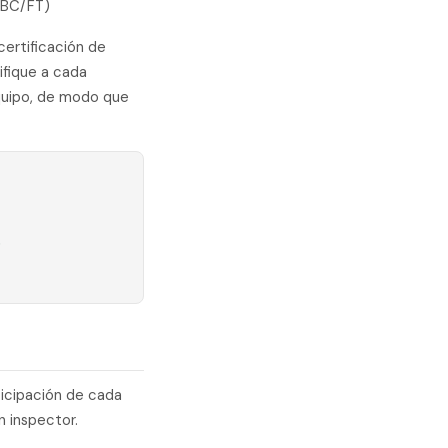
(PBC/FT)
certificación de
ifique a cada
equipo, de modo que
s
rticipación de cada
n inspector.