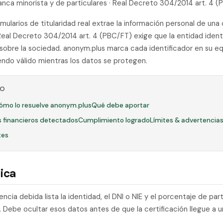
Banca minorista y de particulares · Real Decreto 304/2014 art. 4 
mularios de titularidad real extrae la información personal de una 
l Real Decreto 304/2014 art. 4 (PBC/FT) exige que la entidad ident
sobre la sociedad. anonym.plus marca cada identificador en su 
iendo válido mientras los datos se protegen.
LO
ómo lo resuelve anonym.plus
Qué debe aportar
es financieros detectados
Cumplimiento logrado
Límites & advertencia
tes
ica
gencia debida lista la identidad, el DNI o NIE y el porcentaje de pa
Debe ocultar esos datos antes de que la certificación llegue a u