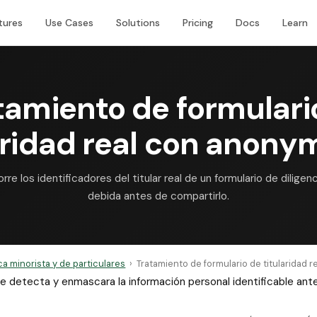
tures
Use Cases
Solutions
Pricing
Docs
Learn
tamiento de formulari
aridad real con anony
orre los identificadores del titular real de un formulario de diligenc
debida antes de compartirlo.
a minorista y de particulares
›
Tratamiento de formulario de titularidad re
 que detecta y enmascara la información personal identificable a