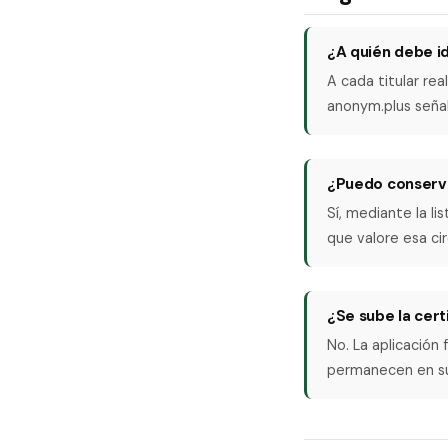
¿A quién debe i
A cada titular re
anonym.plus señal
¿Puedo conservar
Sí, mediante la li
que valore esa c
¿Se sube la cert
No. La aplicación
permanecen en su