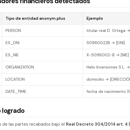
icadores financieros detectados
Tipo de entidad anonym.plus
Ejemplo
PERSON
titular real D. Ortega 
ES_DNI
50980022B → [DNI]
ES_NIE
X-5098002-B → [NIE]
ORGANIZATION
Helix Inversiones S.L. 
LOCATION
domicilio → [DIRECCIÓ
DATE_TIME
fecha de nacimiento 1
 logrado
s de las partes recabados bajo el
Real Decreto 304/2014 art. 4