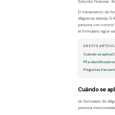
Solución Finanzas · 
El tratamiento de for
diligencia debida. E
persona con control 
el formulario sigue s
EN ESTE ARTÍCU
Cuándo se aplica
C
PII e identificador
Preguntas frecuen
Cuándo se apl
Un formulario de dili
persona mencionada. 