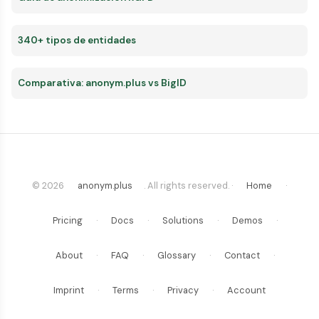
340+ tipos de entidades
Comparativa: anonym.plus vs BigID
© 2026
anonym.plus
. All rights reserved. ·
Home
·
Pricing
·
Docs
·
Solutions
·
Demos
·
About
·
FAQ
·
Glossary
·
Contact
·
Imprint
·
Terms
·
Privacy
·
Account