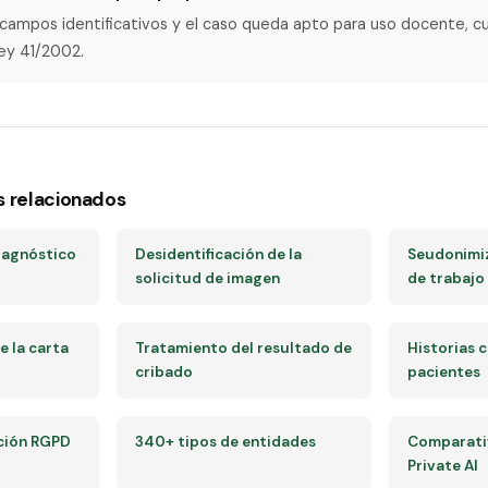
 campos identificativos y el caso queda apto para uso docente, c
Ley 41/2002.
s relacionados
iagnóstico
Desidentificación de la
Seudonimiz
solicitud de imagen
de trabajo
 la carta
Tratamiento del resultado de
Historias c
cribado
pacientes
ción RGPD
340+ tipos de entidades
Comparativ
Private AI