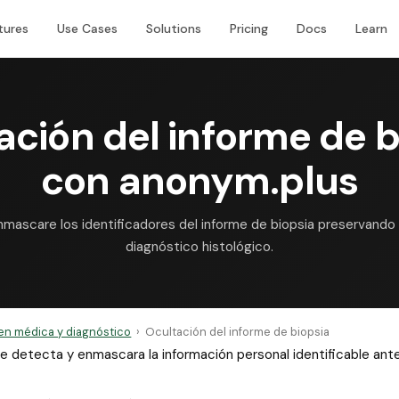
tures
Use Cases
Solutions
Pricing
Docs
Learn
ación del informe de b
con anonym.plus
nmascare los identificadores del informe de biopsia preservando 
diagnóstico histológico.
en médica y diagnóstico
›
Ocultación del informe de biopsia
 que detecta y enmascara la información personal identificable a