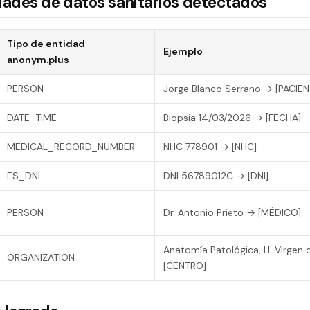
dades de datos sanitarios detectados
Tipo de entidad
Ejemplo
anonym.plus
PERSON
Jorge Blanco Serrano → [PACIEN
DATE_TIME
Biopsia 14/03/2026 → [FECHA]
MEDICAL_RECORD_NUMBER
NHC 778901 → [NHC]
ES_DNI
DNI 56789012C → [DNI]
PERSON
Dr. Antonio Prieto → [MÉDICO]
Anatomía Patológica, H. Virgen 
ORGANIZATION
[CENTRO]