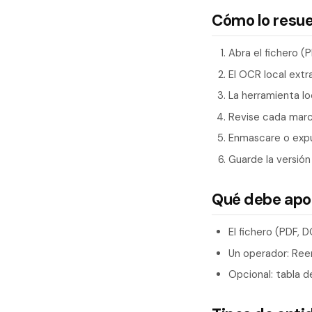
Cómo lo resu
Abra el fichero (
El OCR local extr
La herramienta lo
Revise cada marc
Enmascare o expu
Guarde la versión
Qué debe apo
El fichero (PDF, 
Un operador: Reem
Opcional: tabla d