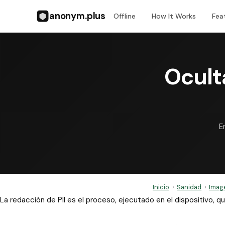
anonym.plus
Offline
How It Works
Fea
Ocult
E
Inicio
›
Sanidad
›
Imag
La redacción de PII es el proceso, ejecutado en el dispositivo,