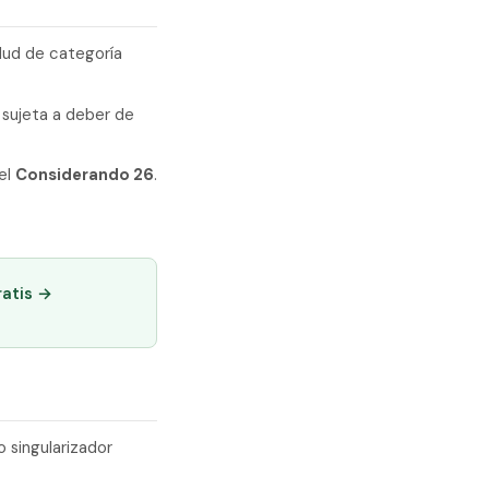
alud de categoría
e sujeta a deber de
el
Considerando 26
.
ratis →
 singularizador