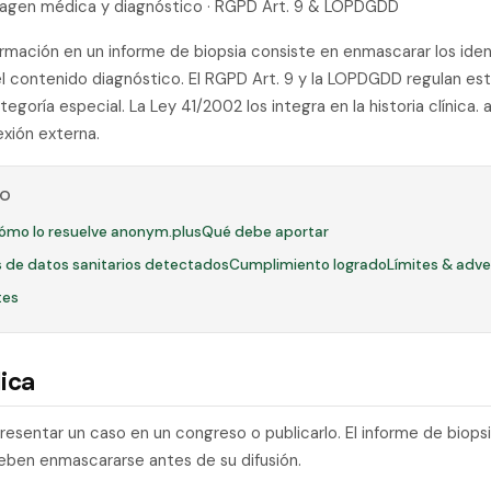
Imagen médica y diagnóstico · RGPD Art. 9 & LOPDGDD
ormación en un informe de biopsia consiste en enmascarar los iden
 el contenido diagnóstico. El RGPD Art. 9 y la LOPDGDD regulan es
egoría especial. La Ley 41/2002 los integra en la historia clínica.
exión externa.
LO
ómo lo resuelve anonym.plus
Qué debe aportar
 de datos sanitarios detectados
Cumplimiento logrado
Límites & adve
tes
ica
resentar un caso en un congreso o publicarlo. El informe de biops
deben enmascararse antes de su difusión.