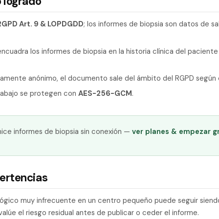
 logrado
RGPD Art. 9 & LOPDGDD
; los informes de biopsia son datos de s
ncuadra los informes de biopsia en la historia clínica del pacient
amente anónimo, el documento sale del ámbito del RGPD según 
trabajo se protegen con
AES-256-GCM
.
ice informes de biopsia sin conexión —
ver planes & empezar g
ertencias
lógico muy infrecuente en un centro pequeño puede seguir siendo
valúe el riesgo residual antes de publicar o ceder el informe.