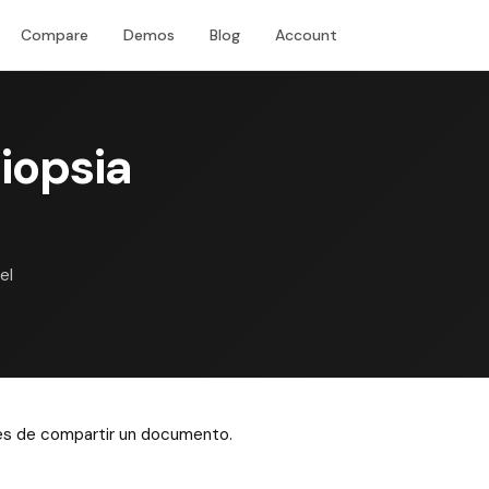
Compare
Demos
Blog
Account
Download
iopsia
el
ntes de compartir un documento.