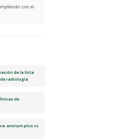
umpliendo con el
ación de la lista
 de radiología
línicas de
a: anonym.plus vs