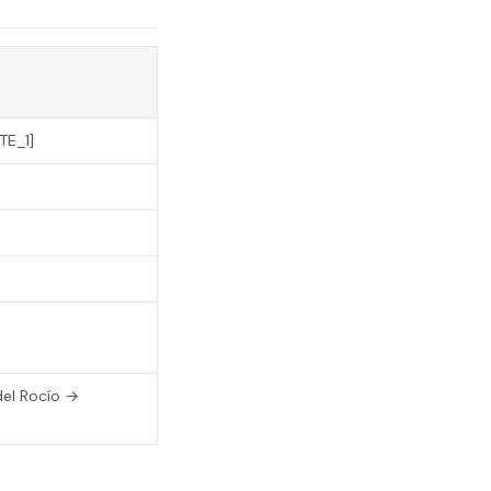
TE_1]
del Rocío →