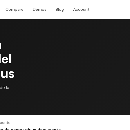
Compare
Demos
Blog
Account
Download
a
el
lus
de la
ciente