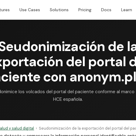
tures
Use Cases
Solutions
Pricing
Docs
Learn
Seudonimización de l
xportación del portal d
ciente con anonym.p
onimice los volcados del portal del paciente conforme al marco 
HCE española.
alud y salud digital
›
Seudonimización de la exportación del portal del pa