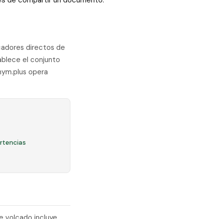
ntes de compartir un documento.
icadores directos de
tablece el conjunto
nym.plus opera
rtencias
e volcado incluye