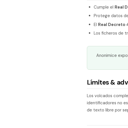
Cumple el
Real 
Protege datos de
El
Real Decreto 
Los ficheros de t
Anonimice expor
Límites & adv
Los volcados complet
identificadores no e
de texto libre por se