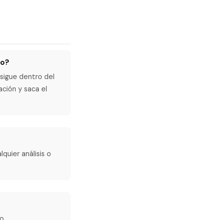
to?
 sigue dentro del
ación y saca el
quier análisis o
lo