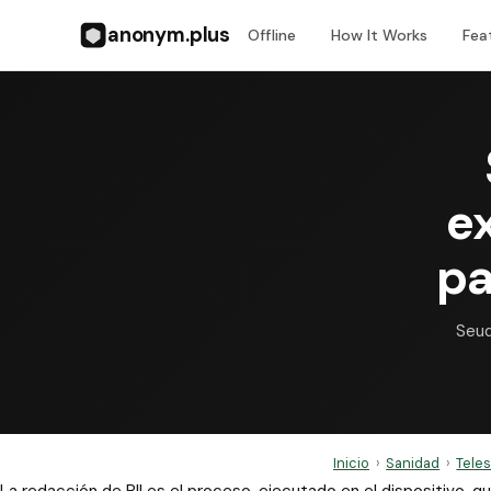
anonym.plus
Offline
How It Works
Fea
e
pa
Seud
Inicio
›
Sanidad
›
Teles