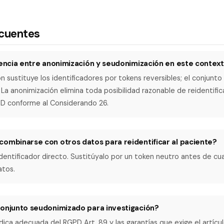
ecuentes
rencia entre anonimización y seudonimización en este contex
n sustituye los identificadores por tokens reversibles; el conjunto
La anonimización elimina toda posibilidad razonable de reidentific
PD conforme al Considerando 26.
combinarse con otros datos para reidentificar al paciente?
identificador directo. Sustitúyalo por un token neutro antes de cual
atos.
conjunto seudonimizado para investigación?
rídica adecuada del RGPD Art. 89 y las garantías que exige el artícu