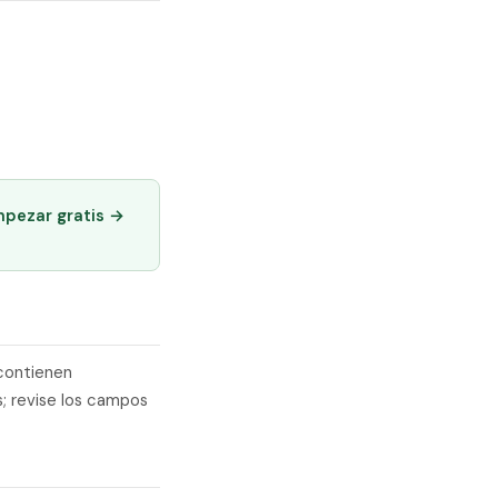
mpezar gratis →
 contienen
; revise los campos