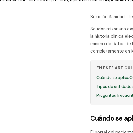
La redacción de PII es el proceso, ejecutado en el dispositivo,
Solución Sanidad · T
Seudonimizar una expo
la historia clínica e
mínimo de datos de 
completamente en lo
EN ESTE ARTÍCU
Cuándo se aplica
C
Tipos de entidades
Preguntas frecuen
Cuándo se apl
El portal del pacien