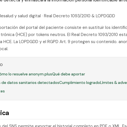
 que detecta y enmascara la información personal identificable a
elesalud y salud digital · Real Decreto 1093/2010 & LOPDGDD
rtación del portal del paciente consiste en sustituir los identif
lectrónica (HCE) por tokens neutros. El Real Decreto 1093/2010 es
la HCE. La LOPDGDD y el RGPD Art. 9 protegen su contenido. ano
cal.
LO
ómo lo resuelve anonym.plus
Qué debe aportar
 de datos sanitarios detectados
Cumplimiento logrado
Límites & adve
tes
ica
te del SNS permite exportar el historial completo en PDF o XML. Es