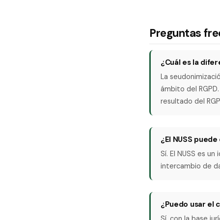
Preguntas fr
¿Cuál es la dife
La seudonimizació
ámbito del RGPD. 
resultado del RG
¿El NUSS puede 
Sí. El NUSS es un 
intercambio de d
¿Puedo usar el 
Sí, con la base ju