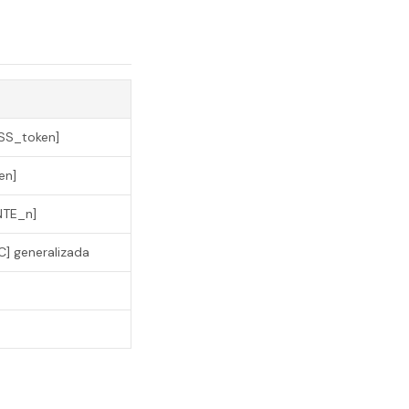
SS_token]
en]
NTE_n]
C] generalizada