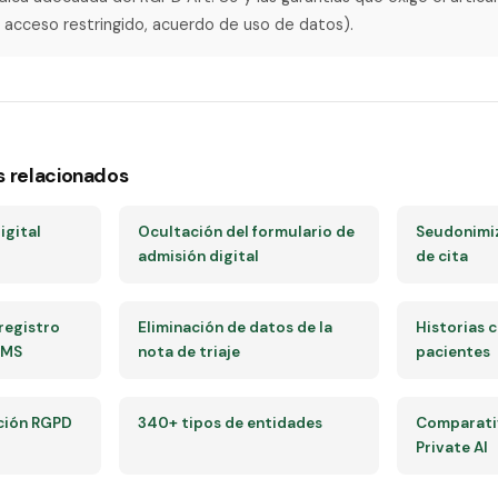
 acceso restringido, acuerdo de uso de datos).
s relacionados
igital
Ocultación del formulario de
Seudonimiz
admisión digital
de cita
registro
Eliminación de datos de la
Historias c
SMS
nota de triaje
pacientes
ción RGPD
340+ tipos de entidades
Comparativ
Private AI