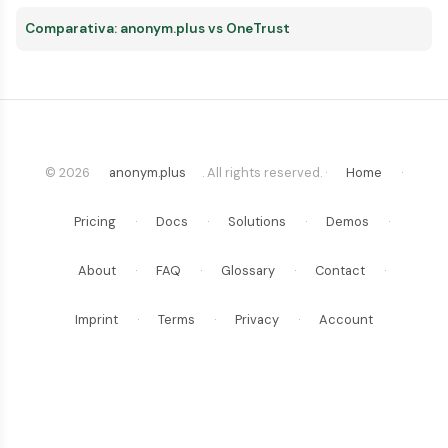
Comparativa: anonym.plus vs OneTrust
© 2026
anonym.plus
. All rights reserved. ·
Home
·
Pricing
·
Docs
·
Solutions
·
Demos
·
About
·
FAQ
·
Glossary
·
Contact
·
Imprint
·
Terms
·
Privacy
·
Account