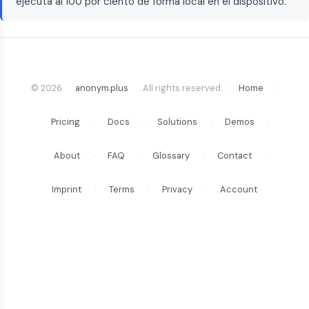
ejecuta al 100 por ciento de forma local en el dispositivo.
© 2026
anonym.plus
. All rights reserved. ·
Home
·
Pricing
·
Docs
·
Solutions
·
Demos
·
About
·
FAQ
·
Glossary
·
Contact
·
Imprint
·
Terms
·
Privacy
·
Account