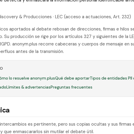
 que detecta y enmascara la información personal identificable a
-discovery & Producciones · LEC (acceso a actuaciones, Art. 232)
icos aportados al debate rebosan de direcciones, firmas e hilos s
o. Su producción se rige por los artículos 327 y siguientes de la LE
RGPD. anonym.plus recorre cabeceras y cuerpos de mensaje en su
erfluos antes de la transmisión.
LO
ómo lo resuelve anonym.plus
Qué debe aportar
Tipos de entidades PII
ado
Límites & advertencias
Preguntas frecuentes
ica
intercambios es pertinente, pero sus copias ocultas y sus firmas
y que enmascararlos sin mutilar el debate útil.