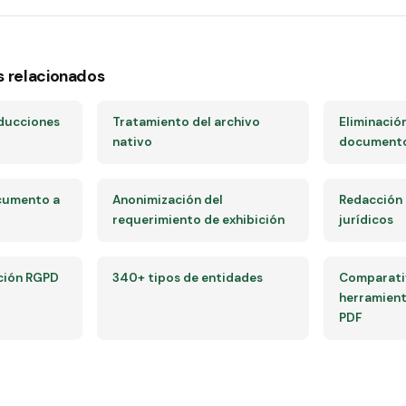
s relacionados
ducciones
Tratamiento del archivo
Eliminació
nativo
document
cumento a
Anonimización del
Redacción
requerimiento de exhibición
jurídicos
ción RGPD
340+ tipos de entidades
Comparativ
herramient
PDF