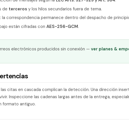
ucción de mensajes según la
LEC Arts. 327-329 y Art. 384
.
s de
terceros
y los hilos secundarios fuera de tema.
: la correspondencia permanece dentro del despacho de principio 
bajo están cifradas con
AES-256-GCM
.
rreos electrónicos producidos sin conexión —
ver planes & emp
ertencias
y las citas en cascada complican la detección. Una dirección inse
ivir. Inspeccione las cadenas largas antes de la entrega, especia
n formato antiguo.