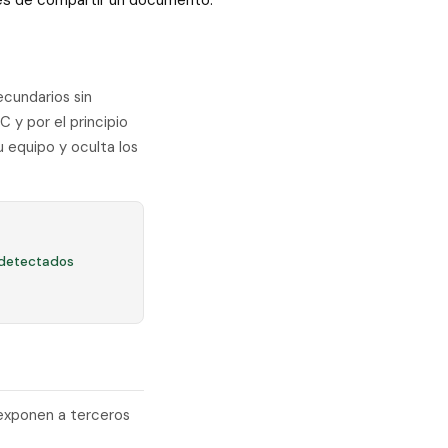
ntes de compartir un documento.
ecundarios sin
C y por el principio
 equipo y oculta los
 detectados
 exponen a terceros