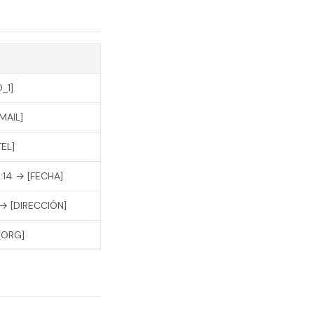
_1]
MAIL]
EL]
9:14 → [FECHA]
a → [DIRECCIÓN]
[ORG]