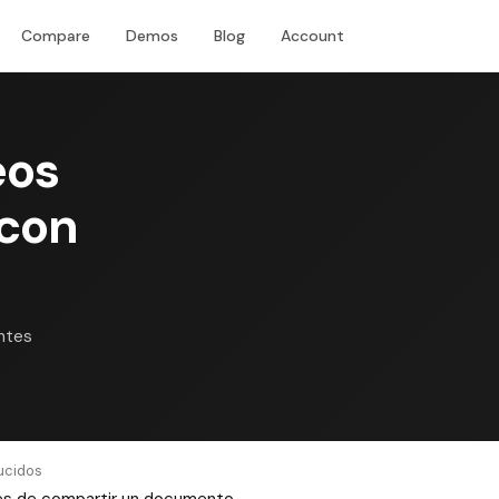
Compare
Demos
Blog
Account
Download
eos
 con
antes
ucidos