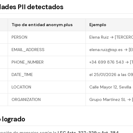
dades PII detectados
Tipo de entidad anonym.plus
Ejemplo
PERSON
Elena Ruiz → [TERCERO
EMAIL_ADDRESS
elena.ruiz@isp.es → [E
PHONE_NUMBER
+34 699 876 543 → [T
DATE_TIME
el 25/01/2026 a las 0
LOCATION
Calle Mayor 12, Sevill
ORGANIZATION
Grupo Martínez SL → 
 logrado