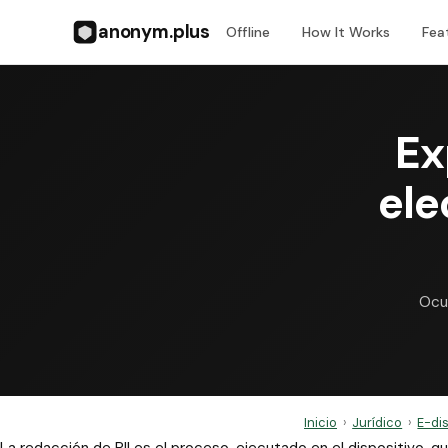
anonym.plus
Offline
How It Works
Fea
Ex
ele
Ocul
Inicio
›
Jurídico
›
E-di