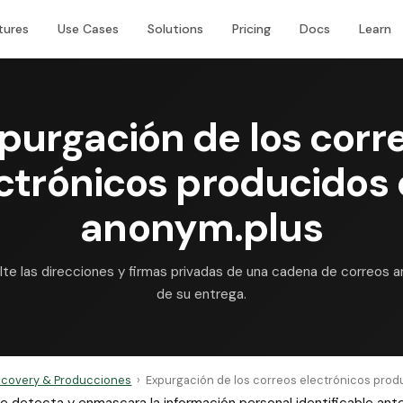
tures
Use Cases
Solutions
Pricing
Docs
Learn
purgación de los corr
ctrónicos producidos
anonym.plus
te las direcciones y firmas privadas de una cadena de correos 
de su entrega.
scovery & Producciones
›
Expurgación de los correos electrónicos prod