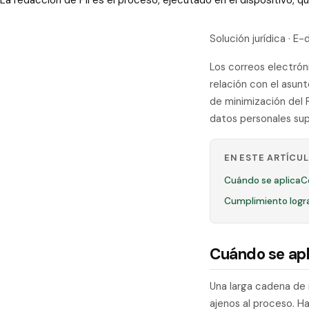
La redacción de PII es el proceso, ejecutado en el dispositivo,
Solución jurídica · E
Los correos electrón
relación con el asunt
de minimización del 
datos personales sup
EN ESTE ARTÍCU
Cuándo se aplica
C
Cumplimiento logr
Cuándo se apl
Una larga cadena de 
ajenos al proceso. Ha