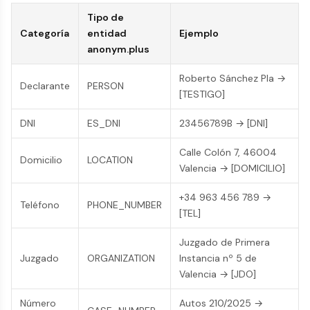
Tipo de
Categoría
entidad
Ejemplo
anonym.plus
Roberto Sánchez Pla →
Declarante
PERSON
[TESTIGO]
DNI
ES_DNI
23456789B → [DNI]
Calle Colón 7, 46004
Domicilio
LOCATION
Valencia → [DOMICILIO]
+34 963 456 789 →
Teléfono
PHONE_NUMBER
[TEL]
Juzgado de Primera
Juzgado
ORGANIZATION
Instancia nº 5 de
Valencia → [JDO]
Número
Autos 210/2025 →