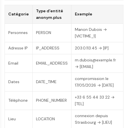
Type d’entité
Catégorie
Exemple
anonym.plus
Manon Dubois →
Personnes
PERSON
[VICTIME_1]
Adresse IP
IP_ADDRESS
203.0.113.45 → [IP]
m.dubois@exemple.fr
Email
EMAIL_ADDRESS
→ [EMAIL]
compromission le
Dates
DATE_TIME
17/05/2026 → [DATE]
+33 6 55 44 33 22 →
Téléphone
PHONE_NUMBER
[TEL]
connexion depuis
Lieu
LOCATION
Strasbourg → [LIEU]