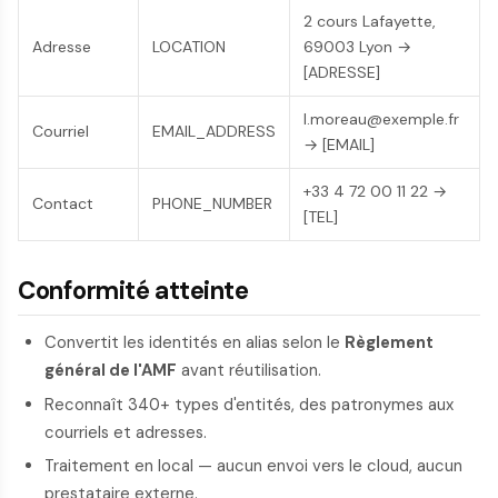
2 cours Lafayette,
Adresse
LOCATION
69003 Lyon →
[ADRESSE]
l.moreau@exemple.fr
Courriel
EMAIL_ADDRESS
→ [EMAIL]
+33 4 72 00 11 22 →
Contact
PHONE_NUMBER
[TEL]
Conformité atteinte
Convertit les identités en alias selon le
Règlement
général de l'AMF
avant réutilisation.
Reconnaît 340+ types d'entités, des patronymes aux
courriels et adresses.
Traitement en local — aucun envoi vers le cloud, aucun
prestataire externe.