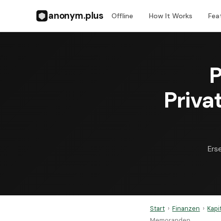
anonym.plus
Offline
How It Works
Fea
P
Priv
Ers
Start
›
Finanzen
›
Kapi
Memoranden