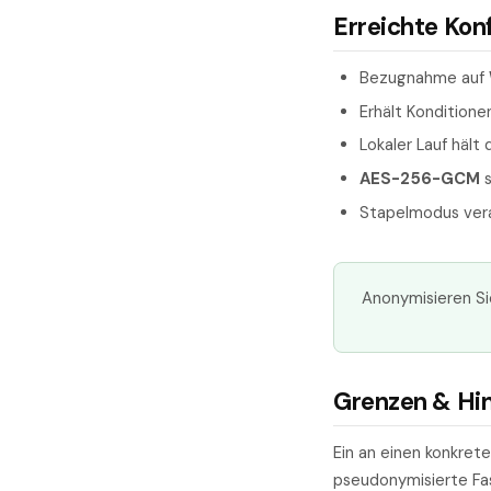
Erreichte Kon
Bezugnahme auf
Erhält Konditione
Lokaler Lauf häl
AES-256-GCM
s
Stapelmodus vera
Anonymisieren S
Grenzen & Hi
Ein an einen konkret
pseudonymisierte Fas