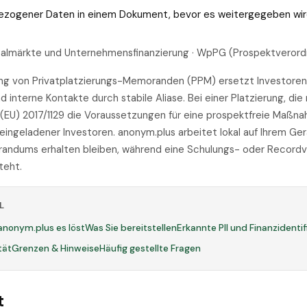
bezogener Daten in einem Dokument, bevor es weitergegeben wir
italmärkte und Unternehmensfinanzierung · WpPG (Prospektverord
ng von Privatplatzierungs-Memoranden (PPM) ersetzt Investore
 interne Kontakte durch stabile Aliase. Bei einer Platzierung, d
EU) 2017/1129 die Voraussetzungen für eine prospektfreie Maßnah
eingeladener Investoren. anonym.plus arbeitet lokal auf Ihrem Ger
ndums erhalten bleiben, während eine Schulungs- oder Recordv
teht.
L
anonym.plus es löst
Was Sie bereitstellen
Erkannte PII und Finanzidenti
tät
Grenzen & Hinweise
Häufig gestellte Fragen
t