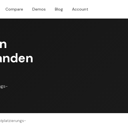
Compare
Demos
Blog
Account
Download
on
anden
ngs-
tplatzierungs-