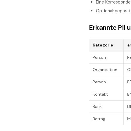
Eine Korresponden
Optional: separat
Erkannte PII 
Kategorie
a
Person
P
Organisation
O
Person
P
Kontakt
E
Bank
D
Betrag
M