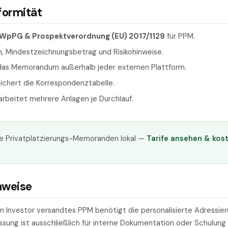
formität
WpPG & Prospektverordnung (EU) 2017/1129
für PPM.
n, Mindestzeichnungsbetrag und Risikohinweise.
t das Memorandum außerhalb jeder externen Plattform.
ichert die Korrespondenztabelle.
rbeitet mehrere Anlagen je Durchlauf.
ie Privatplatzierungs-Memoranden lokal —
Tarife ansehen & kos
nweise
en Investor versandtes PPM benötigt die personalisierte Adressier
sung ist ausschließlich für interne Dokumentation oder Schulung