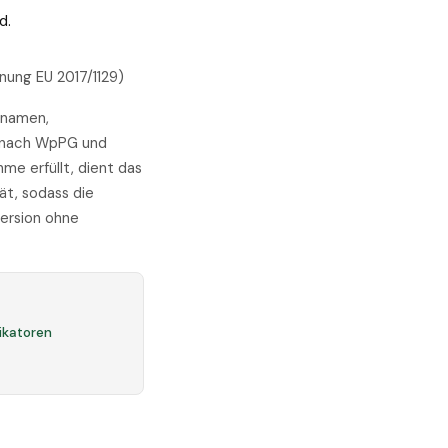
d.
nung EU 2017/1129)
nnamen,
ie nach WpPG und
me erfüllt, dient das
ät, sodass die
ersion ohne
fikatoren