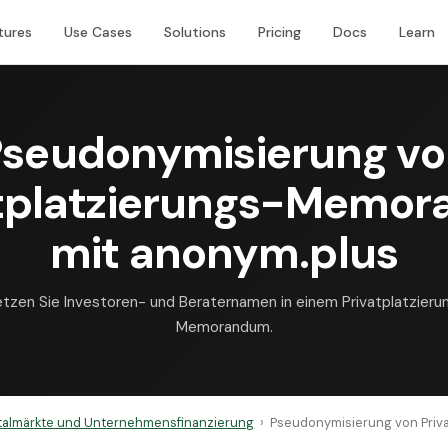
tures
Use Cases
Solutions
Pricing
Docs
Learn
seudonymisierung v
atplatzierungs-Memor
mit anonym.plus
etzen Sie Investoren- und Beraternamen in einem Privatplatzieru
Memorandum.
talmärkte und Unternehmensfinanzierung
›
Pseudonymisierung von Priva