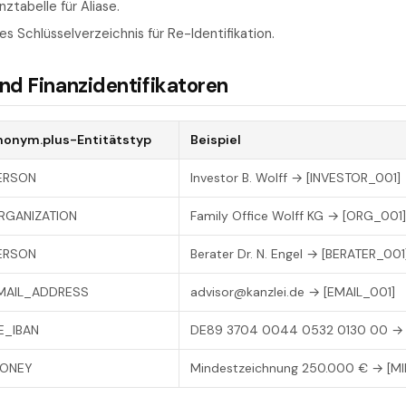
ztabelle für Aliase.
es Schlüsselverzeichnis für Re-Identifikation.
und Finanzidentifikatoren
nonym.plus-Entitätstyp
Beispiel
ERSON
Investor B. Wolff → [INVESTOR_001]
RGANIZATION
Family Office Wolff KG → [ORG_001]
ERSON
Berater Dr. N. Engel → [BERATER_001
MAIL_ADDRESS
advisor@kanzlei.de → [EMAIL_001]
E_IBAN
DE89 3704 0044 0532 0130 00 → 
ONEY
Mindestzeichnung 250.000 € → [M