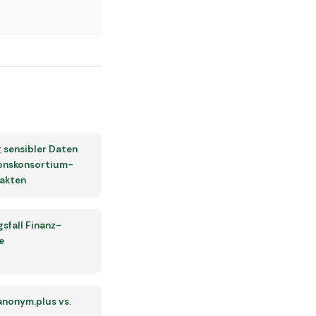
 sensibler Daten
ionskonsortium-
sakten
fall Finanz-
e
 anonym.plus vs.