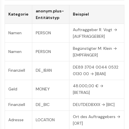
anonym.plus-
Kategorie
Beispiel
Entitätstyp
Auftraggeber R. Vogt →
Namen
PERSON
[AUFTRAGGEBER]
Begünstigter M. Klein →
Namen
PERSON
[EMPFÄNGER]
DE89 3704 0044 0532
Finanziell
DE_IBAN
0130 00 → [IBAN]
48.000,00 € →
Geld
MONEY
[BETRAG]
Finanziell
DE_BIC
DEUTDEDBXXX → [BIC]
Ort des Auftraggebers →
Adresse
LOCATION
[ORT]