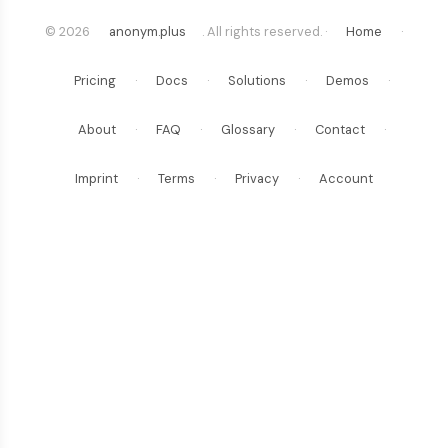
© 2026
anonym.plus
. All rights reserved. ·
Home
·
Pricing
·
Docs
·
Solutions
·
Demos
·
About
·
FAQ
·
Glossary
·
Contact
·
Imprint
·
Terms
·
Privacy
·
Account