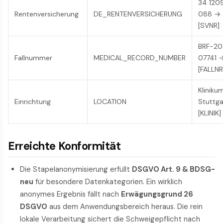
34 120
Rentenversicherung
DE_RENTENVERSICHERUNG
088 →
[SVNR]
BRF-20
Fallnummer
MEDICAL_RECORD_NUMBER
07741 
[FALLNR
Kliniku
Einrichtung
LOCATION
Stuttg
[KLINIK]
Erreichte Konformität
Die Stapel­anonymisierung erfüllt
DSGVO Art. 9 & BDSG-
neu
für besondere Datenkategorien. Ein wirklich
anonymes Ergebnis fällt nach
Erwägungsgrund 26
DSGVO
aus dem Anwendungsbereich heraus. Die rein
lokale Verarbeitung sichert die Schweige­pflicht nach