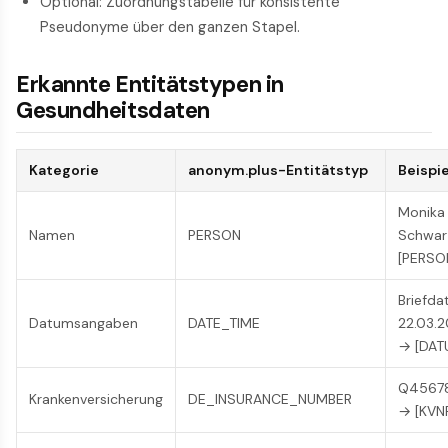
Optional: Zuordnungs­tabelle für konsistente
Pseudonyme über den ganzen Stapel.
Erkannte Entitätstypen in
Gesundheitsdaten
Kategorie
anonym.plus-Entitätstyp
Beispie
Monika
Namen
PERSON
Schwar
[PERSO
Brief­d
Datumsangaben
DATE_TIME
22.03.
→ [DAT
Q4567
Krankenversicherung
DE_INSURANCE_NUMBER
→ [KVN