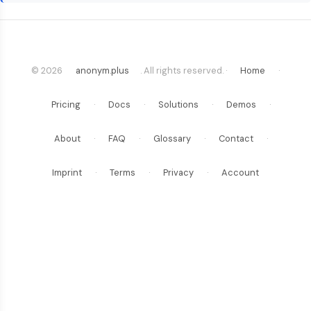
© 2026
anonym.plus
. All rights reserved. ·
Home
·
Pricing
·
Docs
·
Solutions
·
Demos
·
About
·
FAQ
·
Glossary
·
Contact
·
Imprint
·
Terms
·
Privacy
·
Account