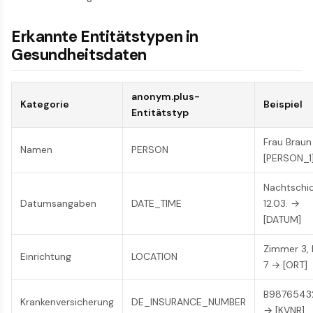
Erkannte Entitätstypen in
Gesundheitsdaten
anonym.plus-
Kategorie
Beispiel
Entitätstyp
Frau Brau
Namen
PERSON
[PERSON_1
Nachtschi
Datumsangaben
DATE_TIME
12.03. →
[DATUM]
Zimmer 3, 
Einrichtung
LOCATION
7 → [ORT]
B9876543
Krankenversicherung
DE_INSURANCE_NUMBER
→ [KVNR]