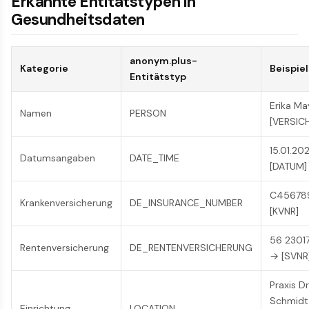
Erkannte Entitätstypen in
Gesundheitsdaten
anonym.plus-
Kategorie
Beispiel
Entitätstyp
Erika Ma
Namen
PERSON
[VERSIC
15.01.20
Datumsangaben
DATE_TIME
[DATUM]
C45678
Krankenversicherung
DE_INSURANCE_NUMBER
[KVNR]
56 23017
Rentenversicherung
DE_RENTENVERSICHERUNG
→ [SVNR
Praxis Dr
Schmidt
Einrichtung
LOCATION