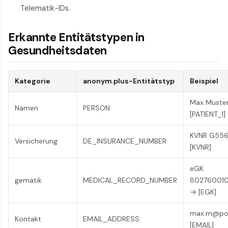
Telematik-IDs.
Erkannte Entitätstypen in
Gesundheitsdaten
Kategorie
anonym.plus-Entitätstyp
Beispiel
Max Muste
Namen
PERSON
[PATIENT_1]
KVNR G55
Versicherung
DE_INSURANCE_NUMBER
[KVNR]
eGK
gematik
MEDICAL_RECORD_NUMBER
802760010
→ [EGK]
max.m@por
Kontakt
EMAIL_ADDRESS
[EMAIL]