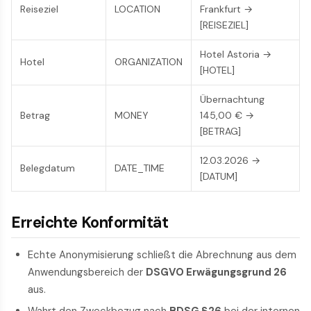
Reiseziel
LOCATION
Frankfurt →
[REISEZIEL]
Hotel Astoria →
Hotel
ORGANIZATION
[HOTEL]
Übernachtung
Betrag
MONEY
145,00 € →
[BETRAG]
12.03.2026 →
Belegdatum
DATE_TIME
[DATUM]
Erreichte Konformität
Echte Anonymisierung schließt die Abrechnung aus dem
Anwendungsbereich der
DSGVO Erwägungsgrund 26
aus.
Wahrt den Zweckbezug nach
BDSG §26
bei der internen